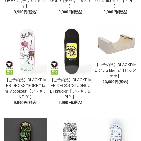
GREEN【デッキ：５PL
GOLD【デッキ：５PLY
computer time"【５PLY
Y 】
】
】
9,900円(税込)
9,900円(税込)
9,900円(税込)
【ご予約品】BLACKRIV
ER "Big Mama"【ビッグ
ママ】
【ご予約品】BLACKRIV
【ご予約品】BLACKRIV
33,000円(税込)
ER DECKS "SORRY fa
ER DECKS "SLUSHCU
mily cookout"【デッキ：
LT knucks"【デッキ：５
５PLY 】
PLY 】
9,900円(税込)
9,900円(税込)