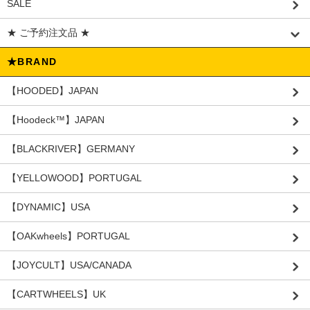
SALE
★ ご予約注文品 ★
★BRAND
【HOODED】JAPAN
【Hoodeck™️】JAPAN
【BLACKRIVER】GERMANY
【YELLOWOOD】PORTUGAL
【DYNAMIC】USA
【OAKwheels】PORTUGAL
【JOYCULT】USA/CANADA
【CARTWHEELS】UK