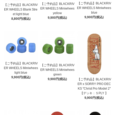
【ご予約品】BLACKRIV
【ご予約品】BLACKRIV
【ご予約品】BLACKRIV
ER WHEELS Miniwhees
ER WHEELS Miniwhees
ER WHEELS Blank Stre
blue
yellow
et light blue
9,900円(税込)
9,900円(税込)
8,800円(税込)
【ご予約品】BLACKRIV
【ご予約品】BLACKRIV
ER WHEELS Miniwhees
ER WHEELS Miniwhees
light blue
green
9,900円(税込)
9,900円(税込)
【ご予約品】BLACKRIV
ER x SORRY PRO DEC
KS "Christ Pro Model 2"
【デッキ：５PLY 】
9,900円(税込)