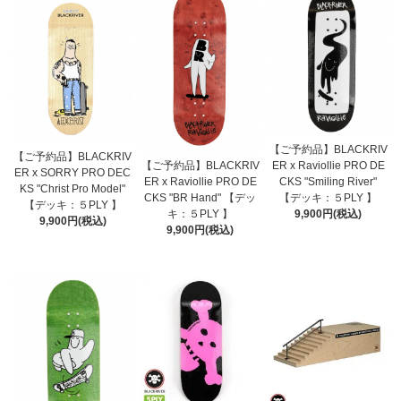
【ご予約品】BLACKRIV
【ご予約品】BLACKRIV
ER x Raviollie PRO DE
【ご予約品】BLACKRIV
ER x SORRY PRO DEC
CKS "Smiling River"
ER x Raviollie PRO DE
KS "Christ Pro Model"
【デッキ：５PLY 】
CKS "BR Hand" 【デッ
【デッキ：５PLY 】
9,900円(税込)
キ：５PLY 】
9,900円(税込)
9,900円(税込)