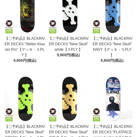
【ご予約品】BLACKRIV
【ご予約品】BLACKRIV
【ご予約品】BLACKRIV
ER DECKS "Stefan Klau
ER DECKS "New Skull"
ER DECKS "New Skull"
ser Pro"【デッキ：５PL
white【５PLY 】
NAVY【デッキ：５PLY
Y 】
9,900円(税込)
】
9,900円(税込)
9,900円(税込)
【ご予約品】BLACKRIV
【ご予約品】BLACKRIV
【ご予約品】BLACKRIV
ER DECKS "New Skull"
ER DECKS "New Skull"
ER DECKS "FLATFACE