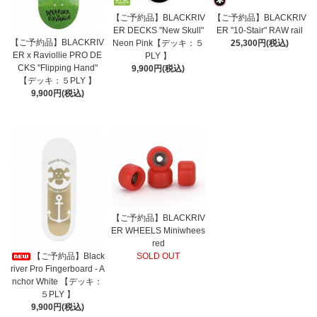
【ご予約品】BLACKRIV
【ご予約品】BLACKRIV
ER DECKS "New Skull"
ER "10-Stair" RAW rail
【ご予約品】BLACKRIV
Neon Pink【デッキ：５
25,300円(税込)
ER x Raviollie PRO DE
PLY 】
CKS "Flipping Hand"
9,900円(税込)
【デッキ：５PLY 】
9,900円(税込)
【ご予約品】BLACKRIV
ER WHEELS Miniwhees
red
SOLD OUT
【ご予約品】Black
river Pro Fingerboard - A
nchor White 【デッキ：
５PLY 】
9,900円(税込)