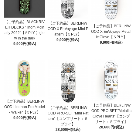
【ご予約品】BLACKRIV
【ご予約品】BERLINW
【ご予約品】BERLINW
ER DECKS "Thom McIn
OOD X EnVoyage Mini P
OOD X EnVoyage Metall
ally 2022"【５PLY 】glo
attern【５PLY】
ic Glove【５PLY】
w in the dark
9,900円(税込)
9,900円(税込)
9,900円(税込)
【ご予約品】BERLINW
【ご予約品】BERLINW
OOD Linehan Pro Model
【ご予約品】BERLINW
OOD PRO-SET "Metallic
- Walker【５PLY】
OOD PRO-SET "Mini Pat
Glove Hearts"【コンプ
9,900円(税込)
tern"【コンプリート：５
リート：５プライ】
プライ】
28,600円(税込)
28,600円(税込)