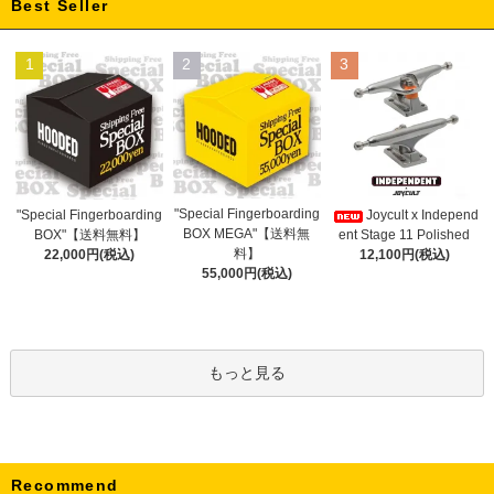
Best Seller
1
2
3
"Special Fingerboarding
"Special Fingerboarding
Joycult x Independ
BOX MEGA"【送料無
BOX"【送料無料】
ent Stage 11 Polished
料】
22,000円(税込)
12,100円(税込)
55,000円(税込)
もっと見る
Recommend