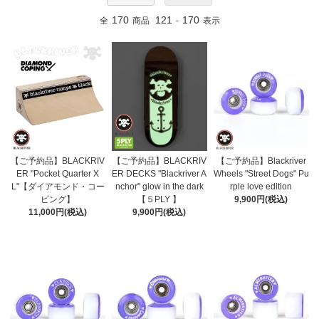
170
121
170
全
商品
-
表示
【ご予約品】BLACKRIV
【ご予約品】BLACKRIV
【ご予約品】Blackriver
ER "Pocket Quarter X
ER DECKS "Blackriver A
Wheels "Street Dogs" Pu
L"【ダイアモンド・コー
nchor" glow in the dark
rple love edition
ピング】
【５PLY 】
9,900円(税込)
11,000円(税込)
9,900円(税込)