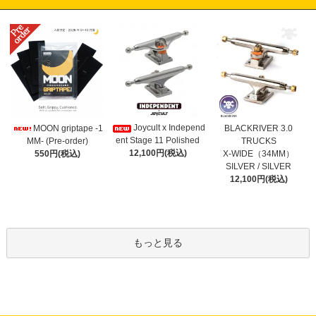
Joycult x Independ
MOON griptape -1
BLACKRIVER 3.0
ent Stage 11 Polished
MM- (Pre-order)
TRUCKS
12,100円(税込)
550円(税込)
X-WIDE（34MM）
SILVER / SILVER
12,100円(税込)
もっと見る