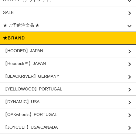
SALE
★ ご予約注文品 ★
★BRAND
【HOODED】JAPAN
【Hoodeck™️】JAPAN
【BLACKRIVER】GERMANY
【YELLOWOOD】PORTUGAL
【DYNAMIC】USA
【OAKwheels】PORTUGAL
【JOYCULT】USA/CANADA