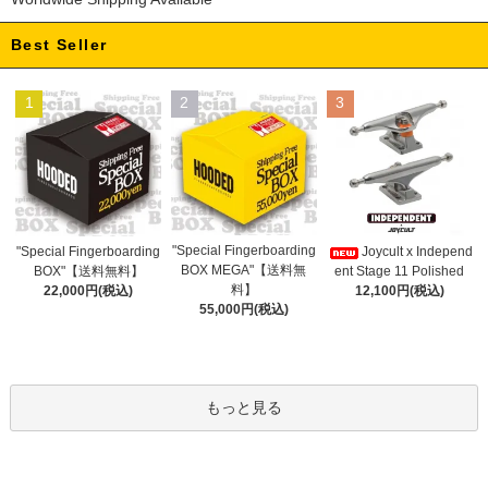
Best Seller
1
2
3
"Special Fingerboarding
"Special Fingerboarding
Joycult x Independ
BOX MEGA"【送料無
BOX"【送料無料】
ent Stage 11 Polished
料】
22,000円(税込)
12,100円(税込)
55,000円(税込)
もっと見る