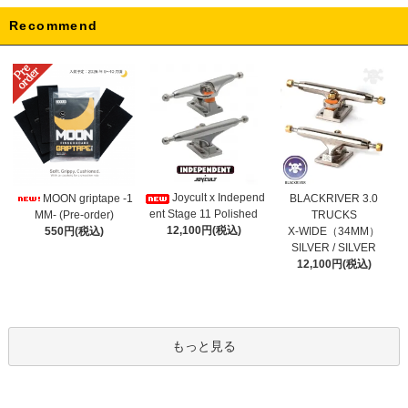
Recommend
Joycult x Independ
MOON griptape -1
BLACKRIVER 3.0
ent Stage 11 Polished
MM- (Pre-order)
TRUCKS
12,100円(税込)
550円(税込)
X-WIDE（34MM）
SILVER / SILVER
12,100円(税込)
もっと見る