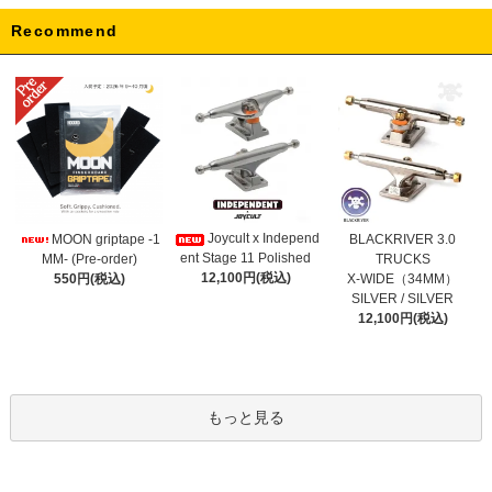
Recommend
Joycult x Independ
MOON griptape -1
BLACKRIVER 3.0
ent Stage 11 Polished
MM- (Pre-order)
TRUCKS
12,100円(税込)
550円(税込)
X-WIDE（34MM）
SILVER / SILVER
12,100円(税込)
もっと見る