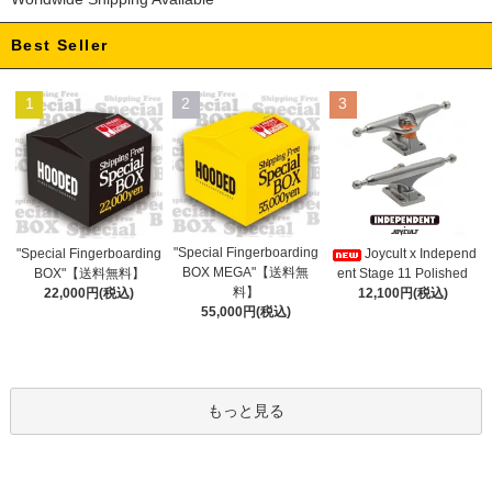
Best Seller
1
2
3
"Special Fingerboarding
"Special Fingerboarding
Joycult x Independ
BOX MEGA"【送料無
BOX"【送料無料】
ent Stage 11 Polished
料】
22,000円(税込)
12,100円(税込)
55,000円(税込)
もっと見る