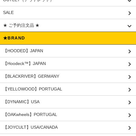
SALE
★ ご予約注文品 ★
★BRAND
【HOODED】JAPAN
【Hoodeck™️】JAPAN
【BLACKRIVER】GERMANY
【YELLOWOOD】PORTUGAL
【DYNAMIC】USA
【OAKwheels】PORTUGAL
【JOYCULT】USA/CANADA