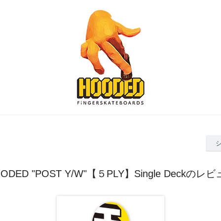
ODED "POST Y/W"【５PLY】Single Deckのレ