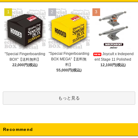
1
2
3
"Special Fingerboarding
"Special Fingerboarding
Joycult x Independ
BOX MEGA"【送料無
BOX"【送料無料】
ent Stage 11 Polished
料】
22,000円(税込)
12,100円(税込)
55,000円(税込)
もっと見る
Recommend