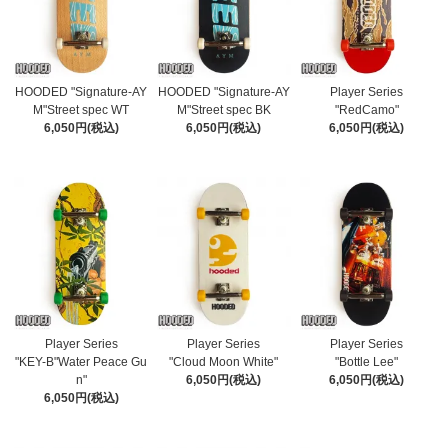
HOODED "Signature-AY
HOODED "Signature-AY
Player Series
M"Street spec WT
M"Street spec BK
"RedCamo"
6,050円(税込)
6,050円(税込)
6,050円(税込)
Player Series
Player Series
Player Series
"KEY-B"Water Peace Gu
"Cloud Moon White"
"Bottle Lee"
n"
6,050円(税込)
6,050円(税込)
6,050円(税込)