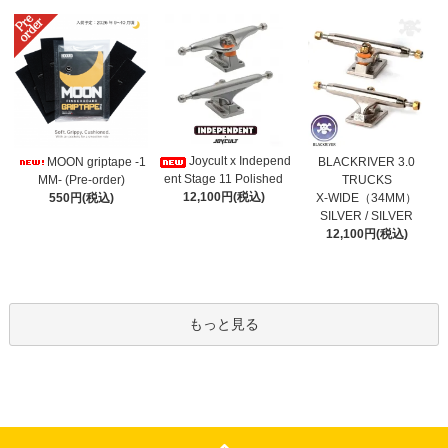
Joycult x Independ
MOON griptape -1
BLACKRIVER 3.0
ent Stage 11 Polished
MM- (Pre-order)
TRUCKS
12,100円(税込)
550円(税込)
X-WIDE（34MM）
SILVER / SILVER
12,100円(税込)
もっと見る