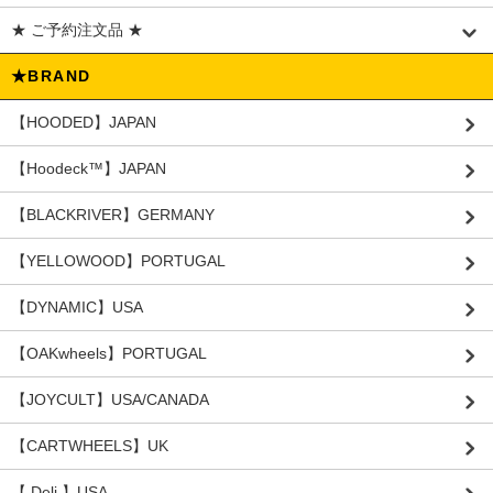
★ ご予約注文品 ★
★BRAND
【HOODED】JAPAN
【Hoodeck™️】JAPAN
【BLACKRIVER】GERMANY
【YELLOWOOD】PORTUGAL
【DYNAMIC】USA
【OAKwheels】PORTUGAL
【JOYCULT】USA/CANADA
【CARTWHEELS】UK
【 Deli 】USA