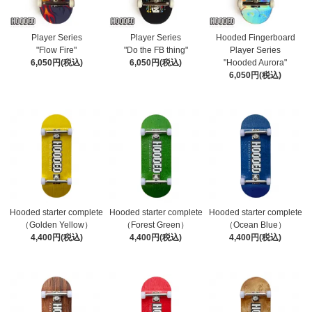
Player Series
Player Series
Hooded Fingerboard
"Flow Fire"
"Do the FB thing"
Player Series
6,050円(税込)
6,050円(税込)
"Hooded Aurora"
6,050円(税込)
Hooded starter complete
Hooded starter complete
Hooded starter complete
（Golden Yellow）
（Forest Green）
（Ocean Blue）
4,400円(税込)
4,400円(税込)
4,400円(税込)