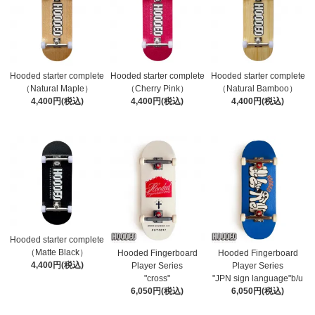
Hooded starter complete
Hooded starter complete
Hooded starter complete
（Natural Maple）
（Cherry Pink）
（Natural Bamboo）
4,400円(税込)
4,400円(税込)
4,400円(税込)
Hooded starter complete
（Matte Black）
Hooded Fingerboard
Hooded Fingerboard
4,400円(税込)
Player Series
Player Series
"cross"
"JPN sign language"b/u
6,050円(税込)
6,050円(税込)