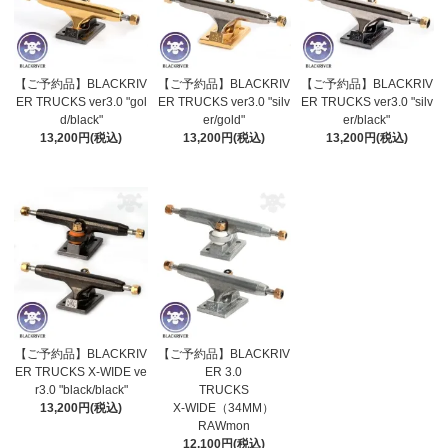
【ご予約品】BLACKRIV
【ご予約品】BLACKRIV
【ご予約品】BLACKRIV
ER TRUCKS ver3.0 "gol
ER TRUCKS ver3.0 "silv
ER TRUCKS ver3.0 "silv
d/black"
er/gold"
er/black"
13,200円(税込)
13,200円(税込)
13,200円(税込)
【ご予約品】BLACKRIV
【ご予約品】BLACKRIV
ER TRUCKS X-WIDE ve
ER 3.0
r3.0 "black/black"
TRUCKS
13,200円(税込)
X-WIDE（34MM）
RAWmon
12,100円(税込)