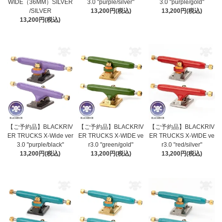
WIDE（36MM）SILVER
3.0 "purple/silver"
3.0 "purple/gold"
/SILVER
13,200円(税込)
13,200円(税込)
13,200円(税込)
【ご予約品】BLACKRIV
【ご予約品】BLACKRIV
【ご予約品】BLACKRIV
ER TRUCKS X-Wide ver
ER TRUCKS X-WIDE ve
ER TRUCKS X-WIDE ve
3.0 "purple/black"
r3.0 "green/gold"
r3.0 "red/silver"
13,200円(税込)
13,200円(税込)
13,200円(税込)