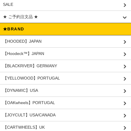
SALE
★ ご予約注文品 ★
★BRAND
【HOODED】JAPAN
【Hoodeck™️】JAPAN
【BLACKRIVER】GERMANY
【YELLOWOOD】PORTUGAL
【DYNAMIC】USA
【OAKwheels】PORTUGAL
【JOYCULT】USA/CANADA
【CARTWHEELS】UK