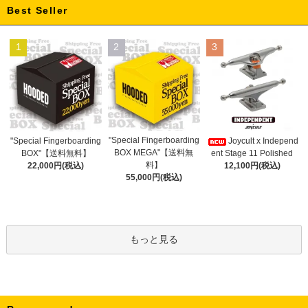
Best Seller
1
2
3
"Special Fingerboarding
"Special Fingerboarding
Joycult x Independ
BOX MEGA"【送料無
BOX"【送料無料】
ent Stage 11 Polished
料】
22,000円(税込)
12,100円(税込)
55,000円(税込)
もっと見る