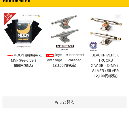
Recommend
Joycult x Independ
MOON griptape -1
BLACKRIVER 3.0
ent Stage 11 Polished
MM- (Pre-order)
TRUCKS
12,100円(税込)
550円(税込)
X-WIDE（34MM）
SILVER / SILVER
12,100円(税込)
もっと見る