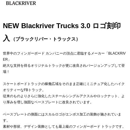
NEW Blackriver Trucks 3.0 ロゴ刻印
入
（ブラックリバー・トラックス）
世界中のフィンガーボード カンパニーの頂点に君臨するメーカー「BLACKRIV
ER」
絶大な支持を得るオリジナルトラックが更に改良されバージョンアップして登
場！
スケートボードトラックの稼働広域をそのまま正確にミニチュア化したハイク
オリティーなFBトラック。
従来のものよりさらに強化したスチールシングルアクスルやロックナット、よ
り厚みを増し強固なベースプレートに改良されています。
ベースプレートの側面にはスカルロゴがエンボス加工の装飾が施されていま
す。
素材や形状、デザイン装飾としても最上級のフィンガーボード トラックです。