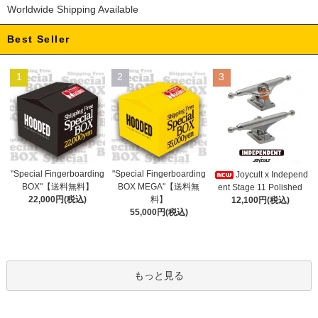
Worldwide Shipping Available
Best Seller
1
2
3
"Special Fingerboarding
"Special Fingerboarding
Joycult x Independ
BOX MEGA"【送料無
BOX"【送料無料】
ent Stage 11 Polished
料】
22,000円(税込)
12,100円(税込)
55,000円(税込)
もっと見る