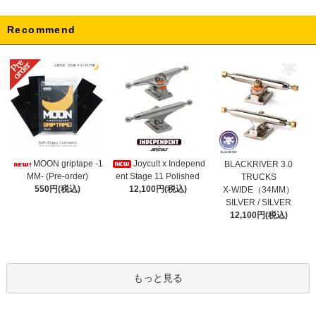
Recommend
Joycult x Independ
MOON griptape -1
BLACKRIVER 3.0
ent Stage 11 Polished
MM- (Pre-order)
TRUCKS
12,100円(税込)
550円(税込)
X-WIDE（34MM）
SILVER / SILVER
12,100円(税込)
もっと見る