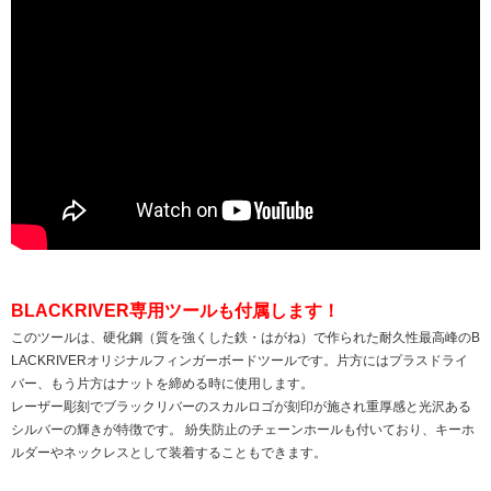
BLACKRIVER専用ツールも付属します！
このツールは、硬化鋼（質を強くした鉄・はがね）で作られた耐久性最高峰のB
LACKRIVERオリジナルフィンガーボードツールです。片方にはプラスドライ
バー、もう片方はナットを締める時に使用します。
レーザー彫刻でブラックリバーのスカルロゴが刻印が施され重厚感と光沢ある
シルバーの輝きが特徴です。 紛失防止のチェーンホールも付いており、キーホ
ルダーやネックレスとして装着することもできます。