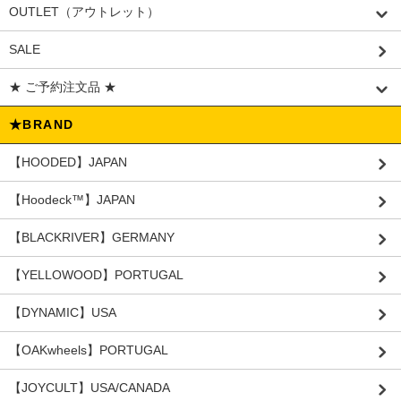
OUTLET（アウトレット）
SALE
★ ご予約注文品 ★
★BRAND
【HOODED】JAPAN
【Hoodeck™️】JAPAN
【BLACKRIVER】GERMANY
【YELLOWOOD】PORTUGAL
【DYNAMIC】USA
【OAKwheels】PORTUGAL
【JOYCULT】USA/CANADA