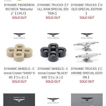
DYNAMIC FINGERBOA
DYNAMIC TRUCKS【 F
DYNAMIC TRUCKS【 G
RD DECK "Midcentur
ULL RAW SPECIAL EDI
OLD SPECIAL EDITION
y"【５PLY】
TION 】
】
SOLD OUT
SOLD OUT
SOLD OUT
DYNAMIC WHEELS - C
DYNAMIC WHEELS - C
DYNAMIC TRUCKS【 C
onical Cruiser "SAND" 6
onical Cruiser "BLACK"
HROME SPECIAL EDITI
4D【ウレタン】
64D【ウレタン】
ON 】
SOLD OUT
SOLD OUT
SOLD OUT