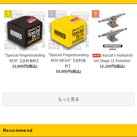
1
2
3
"Special Fingerboarding
"Special Fingerboarding
Joycult x Independ
BOX MEGA"【送料無
BOX"【送料無料】
ent Stage 11 Polished
料】
22,000円(税込)
12,100円(税込)
55,000円(税込)
もっと見る
Recommend