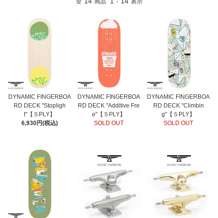
14
1
14
全
商品
-
表示
DYNAMIC FINGERBOA
DYNAMIC FINGERBOA
DYNAMIC FINGERBOA
RD DECK "Stopligh
RD DECK "Additive Fre
RD DECK "Climbin
t"【５PLY】
e"【５PLY】
g"【５PLY】
6,930円(税込)
SOLD OUT
SOLD OUT