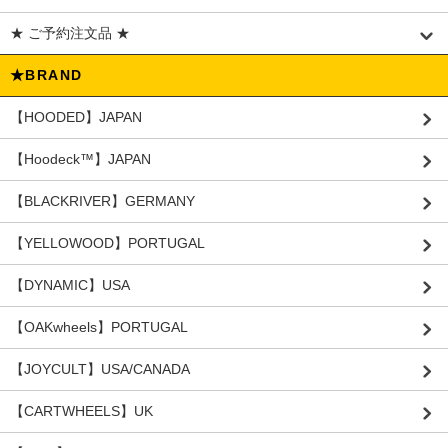
★ ご予約注文品 ★
★BRAND
【HOODED】JAPAN
【Hoodeck™️】JAPAN
【BLACKRIVER】GERMANY
【YELLOWOOD】PORTUGAL
【DYNAMIC】USA
【OAKwheels】PORTUGAL
【JOYCULT】USA/CANADA
【CARTWHEELS】UK