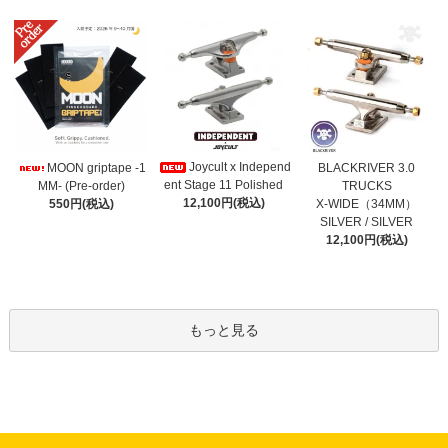
Joycult x Independ
MOON griptape -1
BLACKRIVER 3.0
ent Stage 11 Polished
MM- (Pre-order)
TRUCKS
12,100円(税込)
550円(税込)
X-WIDE（34MM）
SILVER / SILVER
12,100円(税込)
もっと見る