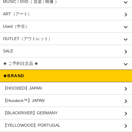
MUSIC / DVD（ 音楽 / 映像 ）
ART（アート）
Used（中古）
OUTLET（アウトレット）
SALE
★ ご予約注文品 ★
★BRAND
【HOODED】JAPAN
【Hoodeck™️】JAPAN
【BLACKRIVER】GERMANY
【YELLOWOOD】PORTUGAL