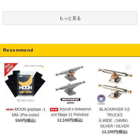
もっと見る
Recommend
Joycult x Independ
MOON griptape -1
BLACKRIVER 3.0
ent Stage 11 Polished
MM- (Pre-order)
TRUCKS
12,100円(税込)
550円(税込)
X-WIDE（34MM）
SILVER / SILVER
12,100円(税込)