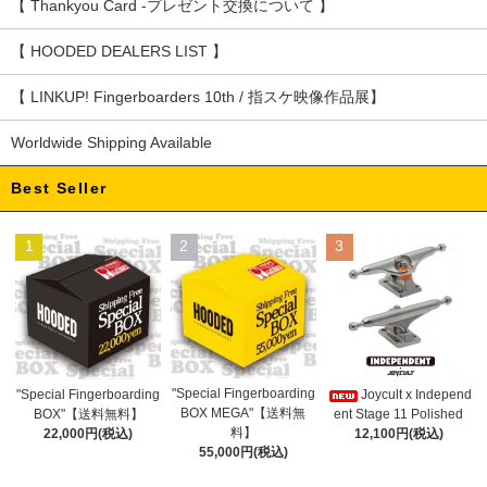
【 Thankyou Card -プレゼント交換について 】
【 HOODED DEALERS LIST 】
【 LINKUP! Fingerboarders 10th / 指スケ映像作品展】
Worldwide Shipping Available
Best Seller
1
2
3
"Special Fingerboarding
"Special Fingerboarding
Joycult x Independ
BOX MEGA"【送料無
BOX"【送料無料】
ent Stage 11 Polished
料】
22,000円(税込)
12,100円(税込)
55,000円(税込)