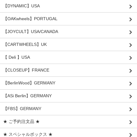
【DYNAMIC】USA
【OAKwheels】PORTUGAL
【JOYCULT】USA/CANADA
【CARTWHEELS】UK
【 Deli 】USA
【CLOSEUP】FRANCE
【BerlinWood】GERMANY
【ASi Berlin】GERMANY
【FBS】GERMANY
★ ご予約注文品 ★
★ スペシャルボックス ★