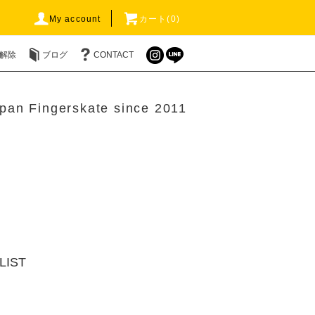
My account
カート(0)
解除
ブログ
CONTACT
pan Fingerskate since 2011
LIST