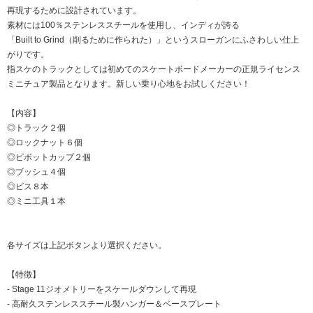
再現するために設計されています。
素材には100％ステンレススチールを使用し、インディが誇る
「Built to Grind（削るために作られた）」というスローガンにふさわしい仕上
がりです。
指スケのトラックとしては初めてのスケートボードメーカーの正規ライセンス
ミニチュア製品となります。新しい乗り心地をお試しください！
【内容】
◎トラック２個
◎ロックナット６個
◎ピボットカップ２個
◎ブッシュ４個
◎ビス８本
◎ミニ工具１本
各サイズは上記ボタンより選択ください。
【特徴】
- Stage 11ジオメトリーをスケールダウンして再現
- 高耐久ステンレススチール製ハンガー＆ベースプレート