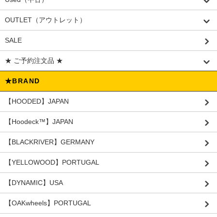
OUTLET（アウトレット）
SALE
★ ご予約注文品 ★
★BRAND
【HOODED】JAPAN
【Hoodeck™️】JAPAN
【BLACKRIVER】GERMANY
【YELLOWOOD】PORTUGAL
【DYNAMIC】USA
【OAKwheels】PORTUGAL