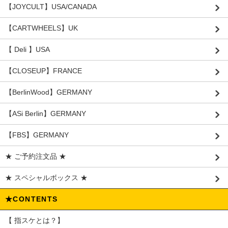
【JOYCULT】USA/CANADA
【CARTWHEELS】UK
【 Deli 】USA
【CLOSEUP】FRANCE
【BerlinWood】GERMANY
【ASi Berlin】GERMANY
【FBS】GERMANY
★ ご予約注文品 ★
★ スペシャルボックス ★
★CONTENTS
【 指スケとは？】