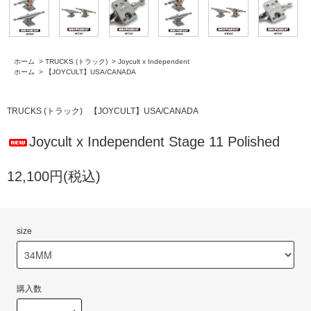
ホーム
>
TRUCKS (トラック)
>
Joycult x Independent
ホーム
>
【JOYCULT】USA/CANADA
TRUCKS (トラック)
【JOYCULT】USA/CANADA
Joycult x Independent Stage 11 Polished
12,100円(税込)
size
購入数