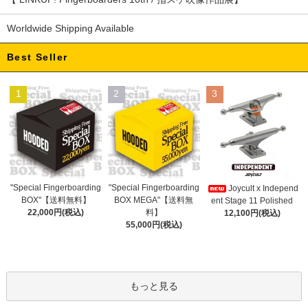
Worldwide Shipping Available
Best Seller
1
2
3
"Special Fingerboarding
"Special Fingerboarding
Joycult x Independ
BOX MEGA"【送料無
BOX"【送料無料】
ent Stage 11 Polished
料】
22,000円(税込)
12,100円(税込)
55,000円(税込)
もっと見る