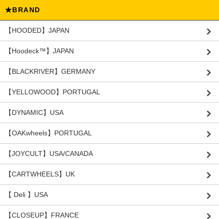
★BRAND
【HOODED】JAPAN
【Hoodeck™️】JAPAN
【BLACKRIVER】GERMANY
【YELLOWOOD】PORTUGAL
【DYNAMIC】USA
【OAKwheels】PORTUGAL
【JOYCULT】USA/CANADA
【CARTWHEELS】UK
【 Deli 】USA
【CLOSEUP】FRANCE