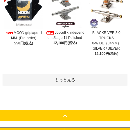
Joycult x Independ
MOON griptape -1
BLACKRIVER 3.0
ent Stage 11 Polished
MM- (Pre-order)
TRUCKS
12,100円(税込)
550円(税込)
X-WIDE（34MM）
SILVER / SILVER
12,100円(税込)
もっと見る