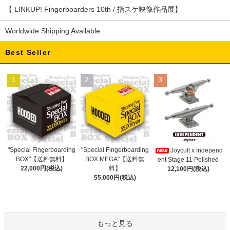
【 LINKUP! Fingerboarders 10th / 指スケ映像作品展】
Worldwide Shipping Available
Best Seller
1
2
3
"Special Fingerboarding
"Special Fingerboarding
Joycult x Independ
BOX MEGA"【送料無
BOX"【送料無料】
ent Stage 11 Polished
料】
22,000円(税込)
12,100円(税込)
55,000円(税込)
もっと見る