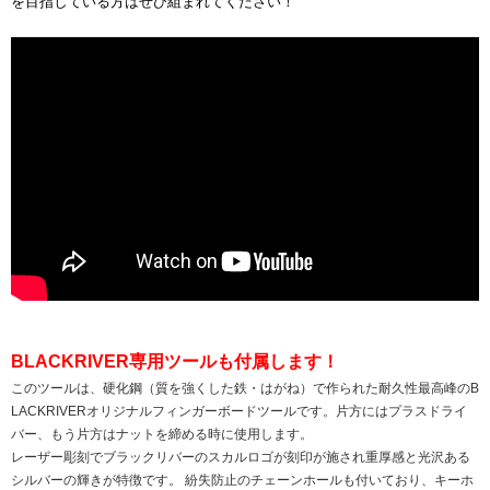
を目指している方はぜひ組まれてください！
BLACKRIVER専用ツールも付属します！
このツールは、硬化鋼（質を強くした鉄・はがね）で作られた耐久性最高峰のB
LACKRIVERオリジナルフィンガーボードツールです。片方にはプラスドライ
バー、もう片方はナットを締める時に使用します。
レーザー彫刻でブラックリバーのスカルロゴが刻印が施され重厚感と光沢ある
シルバーの輝きが特徴です。 紛失防止のチェーンホールも付いており、キーホ