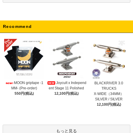
Recommend
Joycult x Independ
MOON griptape -1
BLACKRIVER 3.0
ent Stage 11 Polished
MM- (Pre-order)
TRUCKS
12,100円(税込)
550円(税込)
X-WIDE（34MM）
SILVER / SILVER
12,100円(税込)
もっと見る