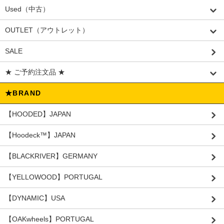
Used（中古）
OUTLET（アウトレット）
SALE
★ ご予約注文品 ★
★BRAND
【HOODED】JAPAN
【Hoodeck™️】JAPAN
【BLACKRIVER】GERMANY
【YELLOWOOD】PORTUGAL
【DYNAMIC】USA
【OAKwheels】PORTUGAL