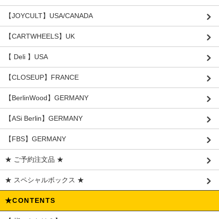
【JOYCULT】USA/CANADA
【CARTWHEELS】UK
【 Deli 】USA
【CLOSEUP】FRANCE
【BerlinWood】GERMANY
【ASi Berlin】GERMANY
【FBS】GERMANY
★ ご予約注文品 ★
★ スペシャルボックス ★
★CONTENTS