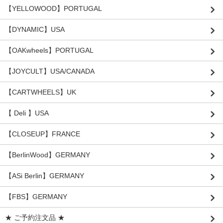
【YELLOWOOD】PORTUGAL
【DYNAMIC】USA
【OAKwheels】PORTUGAL
【JOYCULT】USA/CANADA
【CARTWHEELS】UK
【 Deli 】USA
【CLOSEUP】FRANCE
【BerlinWood】GERMANY
【ASi Berlin】GERMANY
【FBS】GERMANY
★ ご予約注文品 ★