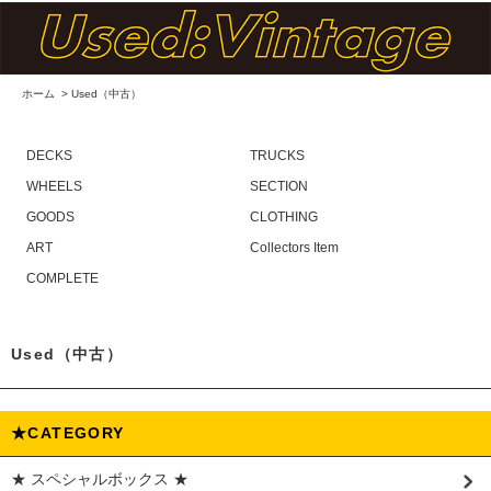
ホーム
>
Used（中古）
DECKS
TRUCKS
WHEELS
SECTION
GOODS
CLOTHING
ART
Collectors Item
COMPLETE
Used（中古）
★CATEGORY
★ スペシャルボックス ★