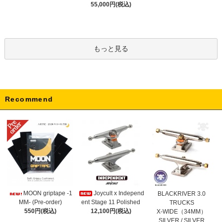
55,000円(税込)
もっと見る
Recommend
Joycult x Independ
MOON griptape -1
BLACKRIVER 3.0
ent Stage 11 Polished
MM- (Pre-order)
TRUCKS
12,100円(税込)
550円(税込)
X-WIDE（34MM）
SILVER / SILVER