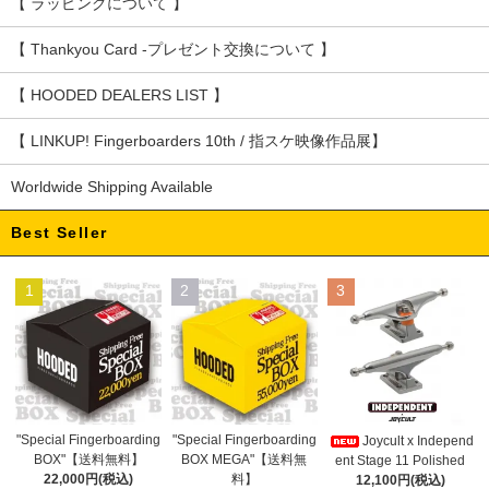
【 ラッピングについて 】
【 Thankyou Card -プレゼント交換について 】
【 HOODED DEALERS LIST 】
【 LINKUP! Fingerboarders 10th / 指スケ映像作品展】
Worldwide Shipping Available
Best Seller
1
2
3
"Special Fingerboarding
"Special Fingerboarding
Joycult x Independ
BOX MEGA"【送料無
BOX"【送料無料】
ent Stage 11 Polished
料】
22,000円(税込)
12,100円(税込)