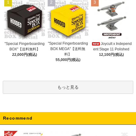
1
2
3
"Special Fingerboarding
"Special Fingerboarding
Joycult x Independ
BOX MEGA"【送料無
BOX"【送料無料】
ent Stage 11 Polished
料】
22,000円(税込)
12,100円(税込)
55,000円(税込)
もっと見る
Recommend