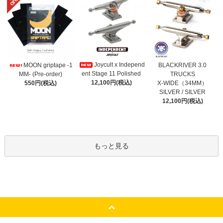
Joycult x Independ
MOON griptape -1
BLACKRIVER 3.0
ent Stage 11 Polished
MM- (Pre-order)
TRUCKS
12,100円(税込)
550円(税込)
X-WIDE（34MM）
SILVER / SILVER
12,100円(税込)
もっと見る