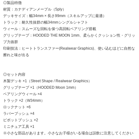
◎製品特徴
材質：カナディアンメープル（5ply）
デッキサイズ：幅34mm × 長さ99mm（スキルアップに最適）
トラック：耐久性抜群の幅34mmシングルシャフト
ウィール：スムーズな回転を保つ高回転ベアリング搭載
グリップテープ：HOODED THE MOON 1mm、柔らかくクッション性・グリッ
プ力抜群
印刷技法：ヒートトランスファー(Realwear Graphics)、使い込むほどに自然な
擦れと味が出る
◎セット内容
木製デッキ ×1（Street Shape / Realwear Graphics）
グリップテープ ×1（HOODED Moon 1mm）
ベアリングウィール ×4
トラック ×2（W34mm）
ロックナット ×6
ラバーブッシュ ×4
ピボットブッシュ ×2
ミニチュア工具 ×1
※小さな部品があります。小さなお子様がいる場合は誤飲に注意してください