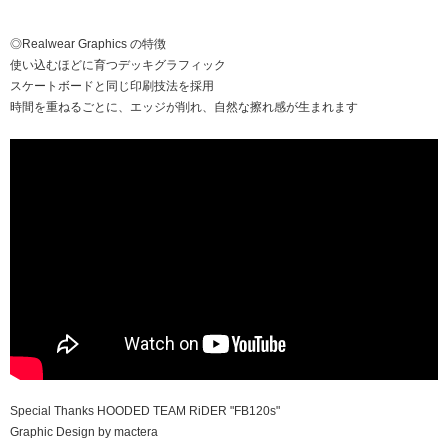
◎Realwear Graphics の特徴
使い込むほどに育つデッキグラフィック
スケートボードと同じ印刷技法を採用
時間を重ねるごとに、エッジが削れ、自然な擦れ感が生まれます
Special Thanks HOODED TEAM RiDER "FB120s"
Graphic Design by mactera