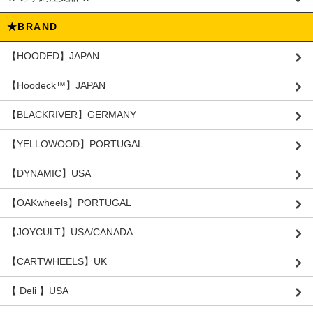
★BRAND
【HOODED】JAPAN
【Hoodeck™️】JAPAN
【BLACKRIVER】GERMANY
【YELLOWOOD】PORTUGAL
【DYNAMIC】USA
【OAKwheels】PORTUGAL
【JOYCULT】USA/CANADA
【CARTWHEELS】UK
【 Deli 】USA