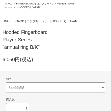
ホーム
>
FINGERBOARD ( コンプリート )
>
Hooded Player
ホーム
>
【HOODED】JAPAN
FINGERBOARD ( コンプリート )
【HOODED】JAPAN
Hooded Fingerboard
Player Series
"annual ring B/K"
6,050円(税込)
size
購入数