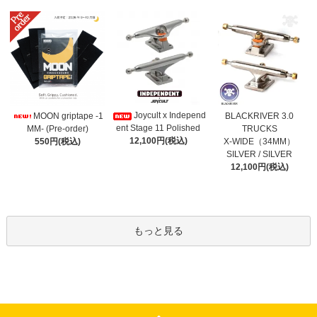
Joycult x Independ
MOON griptape -1
BLACKRIVER 3.0
ent Stage 11 Polished
MM- (Pre-order)
TRUCKS
12,100円(税込)
550円(税込)
X-WIDE（34MM）
SILVER / SILVER
12,100円(税込)
もっと見る