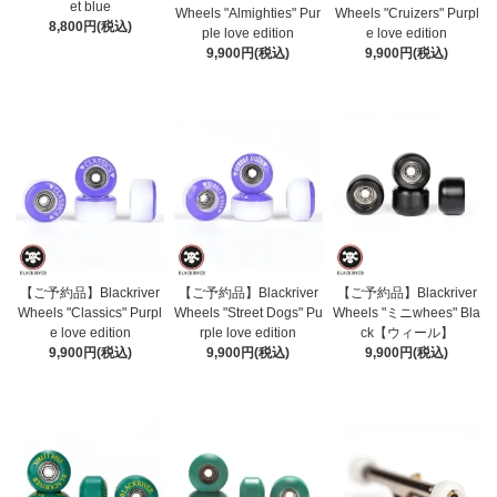
et blue
Wheels "Almighties" Pur
Wheels "Cruizers" Purpl
8,800円(税込)
ple love edition
e love edition
9,900円(税込)
9,900円(税込)
【ご予約品】Blackriver
【ご予約品】Blackriver
【ご予約品】Blackriver
Wheels "Classics" Purpl
Wheels "Street Dogs" Pu
Wheels "ミニwhees" Bla
e love edition
rple love edition
ck【ウィール】
9,900円(税込)
9,900円(税込)
9,900円(税込)