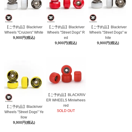
【ご予約品】Blackriver
【ご予約品】Blackriver
【ご予約品】Blackriver
Wheels "Cruizers" White
Wheels "Street Dogs" R
Wheels "Street Dogs" w
9,900円(税込)
ed
hite
9,900円(税込)
9,900円(税込)
【ご予約品】BLACKRIV
ER WHEELS Miniwhees
red
【ご予約品】Blackriver
SOLD OUT
Wheels "Street Dogs" Ye
llow
9,900円(税込)