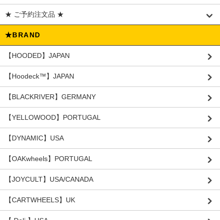
★ ご予約注文品 ★
★BRAND
【HOODED】JAPAN
【Hoodeck™️】JAPAN
【BLACKRIVER】GERMANY
【YELLOWOOD】PORTUGAL
【DYNAMIC】USA
【OAKwheels】PORTUGAL
【JOYCULT】USA/CANADA
【CARTWHEELS】UK