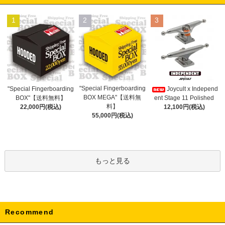
1
2
3
"Special Fingerboarding
"Special Fingerboarding
Joycult x Independ
BOX MEGA"【送料無
BOX"【送料無料】
ent Stage 11 Polished
料】
22,000円(税込)
12,100円(税込)
55,000円(税込)
もっと見る
Recommend