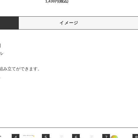
1,430円(税込)
イメージ
】
ル
組み立てができます。
。
4
5
6
7
8