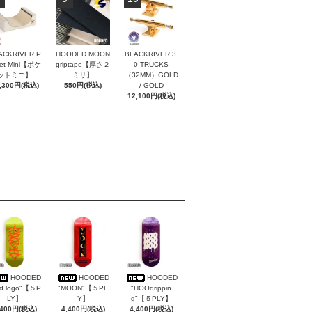
ACKRIVER P
HOODED MOON
BLACKRIVER 3.
ket Mini【ポケ
griptape【厚さ２
0 TRUCKS
ットミニ】
ミリ】
（32MM）GOLD
,300円(税込)
550円(税込)
/ GOLD
12,100円(税込)
HOODED
HOODED
HOODED
rd logo"【５P
"MOON"【５PL
"HOOdrippin
LY】
Y】
g"【５PLY】
,400円(税込)
4,400円(税込)
4,400円(税込)