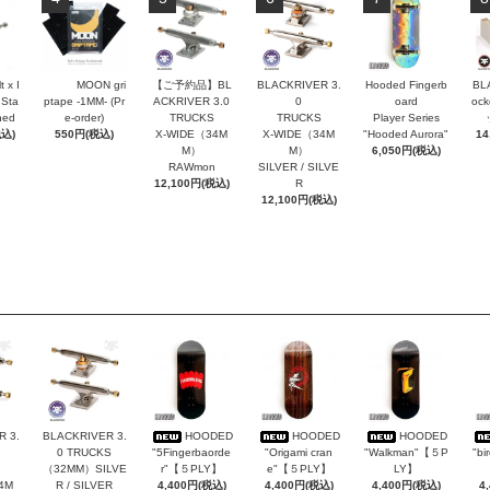
t x I
MOON gri
【ご予約品】BL
BLACKRIVER 3.
Hooded Fingerb
BL
 Sta
ptape -1MM- (Pr
ACKRIVER 3.0
0
oard
oc
hed
e-order)
TRUCKS
TRUCKS
Player Series
税込)
550円(税込)
X-WIDE（34M
X-WIDE（34M
"Hooded Aurora"
14
M）
M）
6,050円(税込)
RAWmon
SILVER / SILVE
12,100円(税込)
R
12,100円(税込)
 3.
BLACKRIVER 3.
HOODED
HOODED
HOODED
0 TRUCKS
"5Fingerbaorde
"Origami cran
"Walkman"【５P
"bi
（32MM）SILVE
r"【５PLY】
e"【５PLY】
LY】
4M
R / SILVER
4,400円(税込)
4,400円(税込)
4,400円(税込)
4