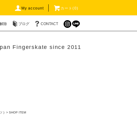
My account
カート(0)
解除
ブログ
CONTACT
pan Fingerskate since 2011
ツ )
>
SHOP ITEM