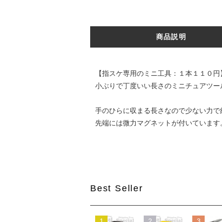
商品説明
【指スケ専用のミニ工具：１本１１０円
小ぶりで丁度いい長さのミニチュアツー
手のひらに収まる長さなので少ない力で
先端には微力マグネットが付いています
Best Seller
1
2
3