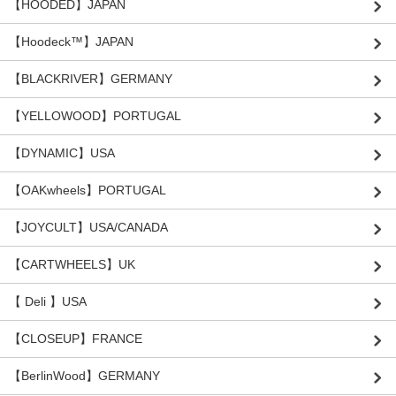
【HOODED】JAPAN
【Hoodeck™️】JAPAN
【BLACKRIVER】GERMANY
【YELLOWOOD】PORTUGAL
【DYNAMIC】USA
【OAKwheels】PORTUGAL
【JOYCULT】USA/CANADA
【CARTWHEELS】UK
【 Deli 】USA
【CLOSEUP】FRANCE
【BerlinWood】GERMANY