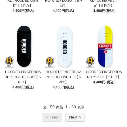
RD "HOODED OG B
RD "Crack LOGO"【５P
RD "Do the FB thin
K"【５PLY】
LY】
g"【５PLY】
4,400円(税込)
4,400円(税込)
4,400円(税込)
HOODED FINGERBOA
HOODED FINGERBOA
HOODED FINGERBOA
RD "LOGO BLACK"【５
RD "LOGO WHITE"【５
RD "SPOT"【５PLY】
PLY】
PLY】
4,400円(税込)
4,400円(税込)
4,400円(税込)
150
1
60
全
商品
-
表示
< Prev
Next >