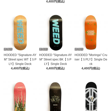
4,400円(税込)
HOODED "Signature-AY
HOODED "Signature-AY
HOODED "Moringa" Cru
M" Street spec WT【５P
M" Street spec BK【５P
iser【５PLY】Single De
LY】Single Deck
LY】Single Deck
ck
4,400円(税込)
4,400円(税込)
4,400円(税込)