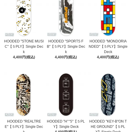
HOODED "STONE MUSI
HOODED "SPORTS F
HOODED "MONDORIA
C"【５PLY】Single Dec
B"【５PLY】Single Dec
NDED"【５PLY】Single
k
k
Deck
4,400円(税込)
4,400円(税込)
4,400円(税込)
HOODED "REALTRE
HOODED "H°°5"【５PL
HOODED "KEY-B"ON T
E"【５PLY】Single Dec
Y】Single Deck
HE GROUND"【５PL
k
4,400円(税込)
Y】Single Deck