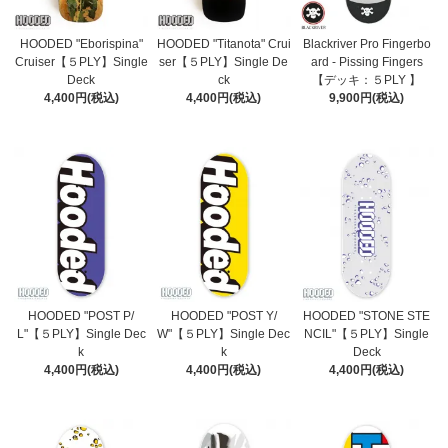
HOODED "Eborispina"
HOODED "Titanota" Crui
Blackriver Pro Fingerbo
Cruiser【５PLY】Single
ser【５PLY】Single De
ard - Pissing Fingers
Deck
ck
【デッキ：５PLY 】
4,400円(税込)
4,400円(税込)
9,900円(税込)
HOODED "POST P/
HOODED "POST Y/
HOODED "STONE STE
L"【５PLY】Single Dec
W"【５PLY】Single Dec
NCIL"【５PLY】Single
k
k
Deck
4,400円(税込)
4,400円(税込)
4,400円(税込)