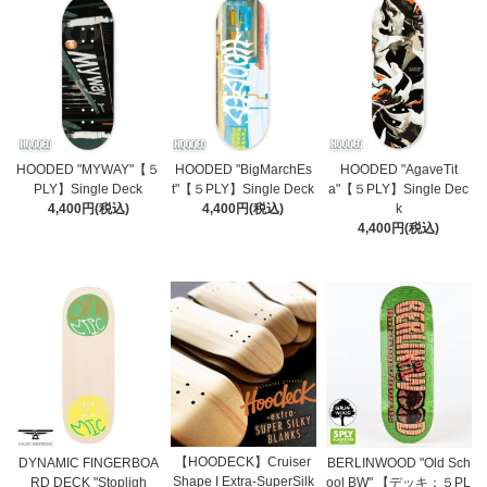
HOODED "MYWAY"【５
HOODED "BigMarchEs
HOODED "AgaveTit
PLY】Single Deck
t"【５PLY】Single Deck
a"【５PLY】Single Dec
4,400円(税込)
4,400円(税込)
k
4,400円(税込)
【HOODECK】Cruiser
DYNAMIC FINGERBOA
BERLINWOOD "Old Sch
Shape I Extra-SuperSilk
RD DECK "Stopligh
ool BW" 【デッキ：５PL