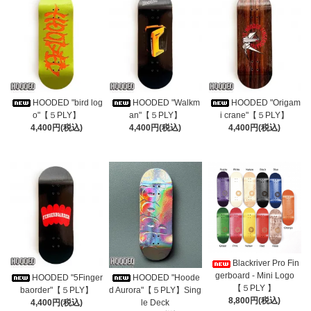
HOODED "bird log
HOODED "Walkm
HOODED "Origam
o"【５PLY】
an"【５PLY】
i crane"【５PLY】
4,400円(税込)
4,400円(税込)
4,400円(税込)
Blackriver Pro Fin
gerboard - Mini Logo
HOODED "5Finger
HOODED "Hoode
【５PLY 】
baorder"【５PLY】
d Aurora"【５PLY】Sing
8,800円(税込)
4,400円(税込)
le Deck