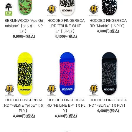
BERLINWOOD "Ape Gri
HOODED FINGERBOA
HOODED FINGERBOA
ndstone"【デッキ：５P
RD "FBLiNE WHIT
RD "Marble"【５PLY】
LY 】
E"【５PLY】
4,400円(税込)
9,900円(税込)
4,400円(税込)
HOODED FINGERBOA
HOODED FINGERBOA
HOODED FINGERBOA
RD "FBLiNE Yellow"【５
RD "FB LiNE BP"【５PL
RD "FBLiNE"【５PLY】
PLY】
Y】
4,400円(税込)
4,400円(税込)
4,400円(税込)