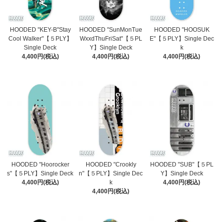
HOODED "KEY-B"Stay
HOODED "SunMonTue
HOODED "HOOSUK
Cool Walker"【５PLY】
WxxdThuFriSat"【５PL
E"【５PLY】Single Dec
Single Deck
Y】Single Deck
k
4,400円(税込)
4,400円(税込)
4,400円(税込)
HOODED "Hoorocker
HOODED "Crookly
HOODED "SUB"【５PL
s"【５PLY】Single Deck
n"【５PLY】Single Dec
Y】Single Deck
4,400円(税込)
k
4,400円(税込)
4,400円(税込)