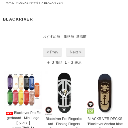
ホーム
>
DECKS (デッキ)
>
BLACKRIVER
BLACKRIVER
おすすめ順
価格順
新着順
< Prev
Next >
3
1
3
全
商品
-
表示
Blackriver Pro Fin
gerboard - Mini Logo
Blackriver Pro Fingerbo
BLACKRIVER DECKS
【５PLY 】
ard - Pissing Fingers
"Blackriver Anchor blac