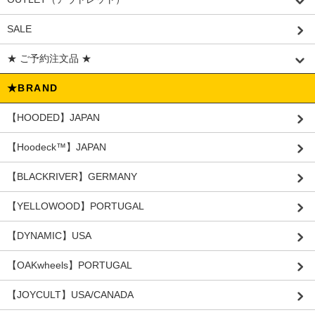
SALE
★ ご予約注文品 ★
★BRAND
【HOODED】JAPAN
【Hoodeck™️】JAPAN
【BLACKRIVER】GERMANY
【YELLOWOOD】PORTUGAL
【DYNAMIC】USA
【OAKwheels】PORTUGAL
【JOYCULT】USA/CANADA