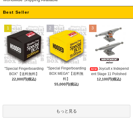
Best Seller
1
2
3
"Special Fingerboarding
"Special Fingerboarding
Joycult x Independ
BOX MEGA"【送料無
BOX"【送料無料】
ent Stage 11 Polished
料】
22,000円(税込)
12,100円(税込)
55,000円(税込)
もっと見る