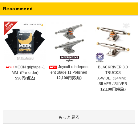
Recommend
Joycult x Independ
MOON griptape -1
BLACKRIVER 3.0
ent Stage 11 Polished
MM- (Pre-order)
TRUCKS
12,100円(税込)
550円(税込)
X-WIDE（34MM）
SILVER / SILVER
12,100円(税込)
もっと見る