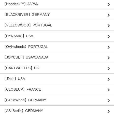
【Hoodeck™️】JAPAN
【BLACKRIVER】GERMANY
【YELLOWOOD】PORTUGAL
【DYNAMIC】USA
【OAKwheels】PORTUGAL
【JOYCULT】USA/CANADA
【CARTWHEELS】UK
【 Deli 】USA
【CLOSEUP】FRANCE
【BerlinWood】GERMANY
【ASi Berlin】GERMANY