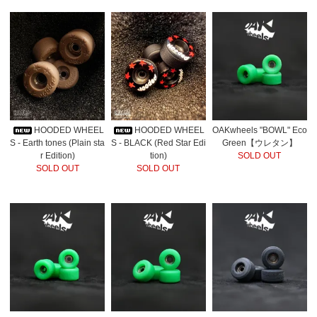
HOODED WHEEL
HOODED WHEEL
OAKwheels "BOWL" Eco
S - Earth tones (Plain sta
S - BLACK (Red Star Edi
Green【ウレタン】
r Edition)
tion)
SOLD OUT
SOLD OUT
SOLD OUT