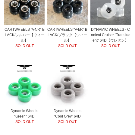
CARTWHEELS "V4/R" B
CARTWHEELS "V4/R" B
DYNAMIC WHEELS - C
LACK/シルバー【ウィー
LACK/ブラック【ウィー
onical Cruiser "Transluc
ル】
ル】
ent" 64D【ウレタン】
SOLD OUT
SOLD OUT
SOLD OUT
Dynamic Wheels
Dynamic Wheels
"Green" 64D
"Cool Grey" 64D
SOLD OUT
SOLD OUT