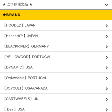
★ ご予約注文品 ★
★BRAND
【HOODED】JAPAN
【Hoodeck™️】JAPAN
【BLACKRIVER】GERMANY
【YELLOWOOD】PORTUGAL
【DYNAMIC】USA
【OAKwheels】PORTUGAL
【JOYCULT】USA/CANADA
【CARTWHEELS】UK
【 Deli 】USA