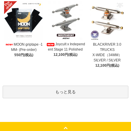
Joycult x Independ
MOON griptape -1
BLACKRIVER 3.0
ent Stage 11 Polished
MM- (Pre-order)
TRUCKS
12,100円(税込)
550円(税込)
X-WIDE（34MM）
SILVER / SILVER
12,100円(税込)
もっと見る