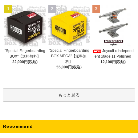
1
2
3
"Special Fingerboarding
"Special Fingerboarding
Joycult x Independ
BOX MEGA"【送料無
BOX"【送料無料】
ent Stage 11 Polished
料】
22,000円(税込)
12,100円(税込)
55,000円(税込)
もっと見る
Recommend