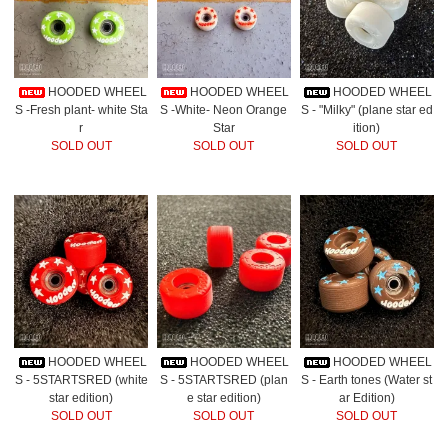
HOODED WHEEL
HOODED WHEEL
HOODED WHEEL
S -Fresh plant- white Sta
S -White- Neon Orange
S - "Milky" (plane star ed
r
Star
ition)
SOLD OUT
SOLD OUT
SOLD OUT
HOODED WHEEL
HOODED WHEEL
HOODED WHEEL
S - 5STARTSRED (white
S - 5STARTSRED (plan
S - Earth tones (Water st
star edition)
e star edition)
ar Edition)
SOLD OUT
SOLD OUT
SOLD OUT