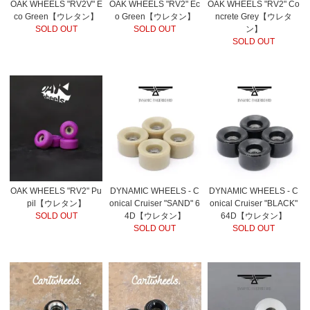
OAK WHEELS "RV2V" E
OAK WHEELS "RV2" Ec
OAK WHEELS "RV2" Co
co Green【ウレタン】
o Green【ウレタン】
ncrete Grey【ウレタ
SOLD OUT
SOLD OUT
ン】
SOLD OUT
OAK WHEELS "RV2" Pu
DYNAMIC WHEELS - C
DYNAMIC WHEELS - C
pil【ウレタン】
onical Cruiser "SAND" 6
onical Cruiser "BLACK"
SOLD OUT
4D【ウレタン】
64D【ウレタン】
SOLD OUT
SOLD OUT