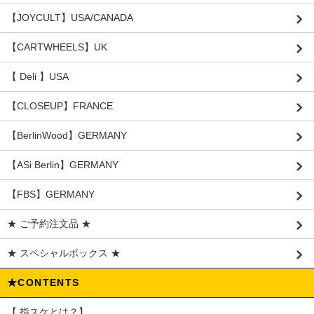
【JOYCULT】USA/CANADA
【CARTWHEELS】UK
【 Deli 】USA
【CLOSEUP】FRANCE
【BerlinWood】GERMANY
【ASi Berlin】GERMANY
【FBS】GERMANY
★ ご予約注文品 ★
★ スペシャルボックス ★
★CONTENTS
【 指スケとは？】