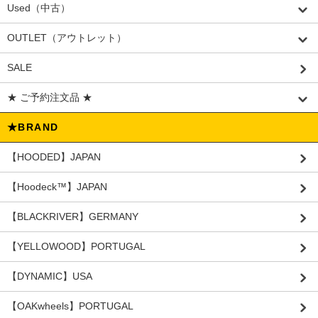
Used（中古）
OUTLET（アウトレット）
SALE
★ ご予約注文品 ★
★BRAND
【HOODED】JAPAN
【Hoodeck™️】JAPAN
【BLACKRIVER】GERMANY
【YELLOWOOD】PORTUGAL
【DYNAMIC】USA
【OAKwheels】PORTUGAL