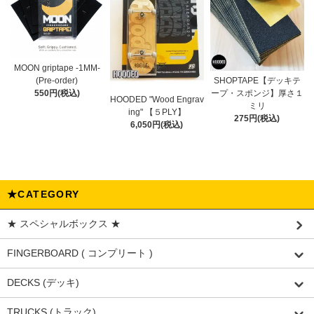
MOON griptape -1MM-
(Pre-order)
SHOPTAPE【デッキテ
550円(税込)
ープ・スポンジ】厚さ１
HOODED "Wood Engrav
ミリ
ing" 【５PLY】
275円(税込)
6,050円(税込)
★CATEGORY
★ スペシャルボックス ★
FINGERBOARD ( コンプリート )
DECKS (デッキ)
TRUCKS (トラック)