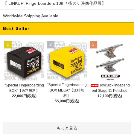
【 LINKUP! Fingerboarders 10th / 指スケ映像作品展】
Worldwide Shipping Available
Best Seller
1
2
3
"Special Fingerboarding
"Special Fingerboarding
Joycult x Independ
BOX MEGA"【送料無
BOX"【送料無料】
ent Stage 11 Polished
料】
22,000円(税込)
12,100円(税込)
55,000円(税込)
もっと見る