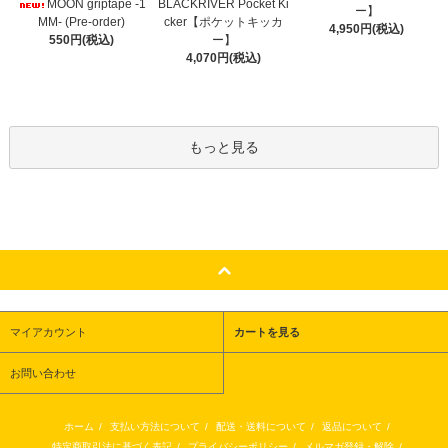
BLACKRIVER Pocket Ki
MOON griptape -1
ー】
cker【ポケットキッカ
MM- (Pre-order)
4,950円(税込)
ー】
550円(税込)
4,070円(税込)
もっと見る
マイアカウント
カートを見る
お問い合わせ
ホーム
/
支払い方法について
/
配送・送料について
/
返品について
/
特定商取引法に基づく表記
/
プライバシーポリシー
/
メルマガ登録・解除
/