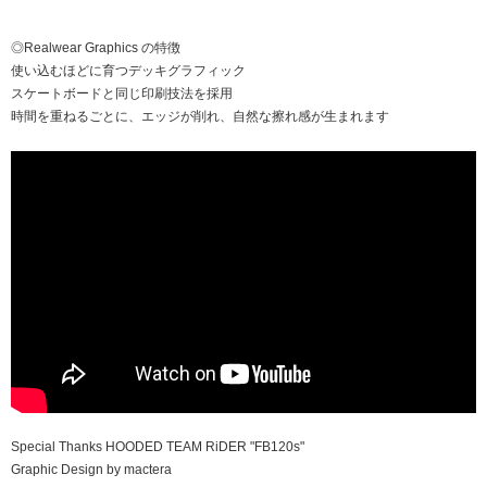
◎Realwear Graphics の特徴
使い込むほどに育つデッキグラフィック
スケートボードと同じ印刷技法を採用
時間を重ねるごとに、エッジが削れ、自然な擦れ感が生まれます
Special Thanks HOODED TEAM RiDER "FB120s"
Graphic Design by mactera