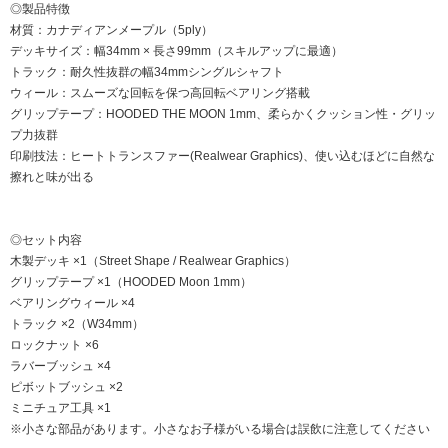
◎製品特徴
材質：カナディアンメープル（5ply）
デッキサイズ：幅34mm × 長さ99mm（スキルアップに最適）
トラック：耐久性抜群の幅34mmシングルシャフト
ウィール：スムーズな回転を保つ高回転ベアリング搭載
グリップテープ：HOODED THE MOON 1mm、柔らかくクッション性・グリッ
プ力抜群
印刷技法：ヒートトランスファー(Realwear Graphics)、使い込むほどに自然な
擦れと味が出る
◎セット内容
木製デッキ ×1（Street Shape / Realwear Graphics）
グリップテープ ×1（HOODED Moon 1mm）
ベアリングウィール ×4
トラック ×2（W34mm）
ロックナット ×6
ラバーブッシュ ×4
ピボットブッシュ ×2
ミニチュア工具 ×1
※小さな部品があります。小さなお子様がいる場合は誤飲に注意してください