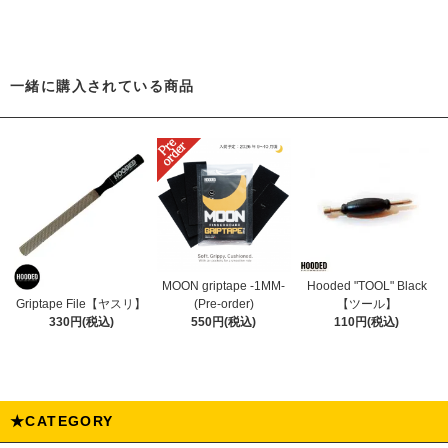
一緒に購入されている商品
MOON griptape -1MM-
Hooded "TOOL" Black
(Pre-order)
【ツール】
Griptape File【ヤスリ】
550円(税込)
110円(税込)
330円(税込)
★CATEGORY