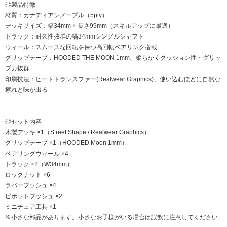
◎製品特徴
材質：カナディアンメープル（5ply）
デッキサイズ：幅34mm × 長さ99mm（スキルアップに最適）
トラック：耐久性抜群の幅34mmシングルシャフト
ウィール：スムーズな回転を保つ高回転ベアリング搭載
グリップテープ：HOODED THE MOON 1mm、柔らかくクッション性・グリッ
プ力抜群
印刷技法：ヒートトランスファー(Realwear Graphics)、使い込むほどに自然な
擦れと味が出る
◎セット内容
木製デッキ ×1（Street Shape / Realwear Graphics）
グリップテープ ×1（HOODED Moon 1mm）
ベアリングウィール ×4
トラック ×2（W34mm）
ロックナット ×6
ラバーブッシュ ×4
ピボットブッシュ ×2
ミニチュア工具 ×1
※小さな部品があります。小さなお子様がいる場合は誤飲に注意してください