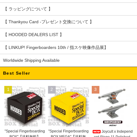
【 ラッピングについて 】
【 Thankyou Card -プレゼント交換について 】
【 HOODED DEALERS LIST 】
【 LINKUP! Fingerboarders 10th / 指スケ映像作品展】
Worldwide Shipping Available
Best Seller
1
2
3
"Special Fingerboarding
"Special Fingerboarding
Joycult x Independ
BOX MEGA"【送料無
BOX"【送料無料】
ent Stage 11 Polished