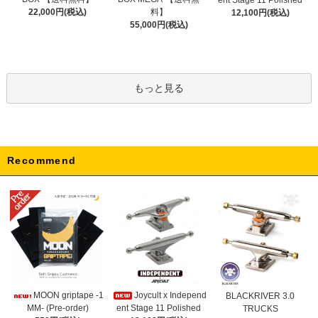
料】
22,000円(税込)
12,100円(税込)
55,000円(税込)
もっと見る
Recommend
Joycult x Independ
MOON griptape -1
BLACKRIVER 3.0
ent Stage 11 Polished
MM- (Pre-order)
TRUCKS