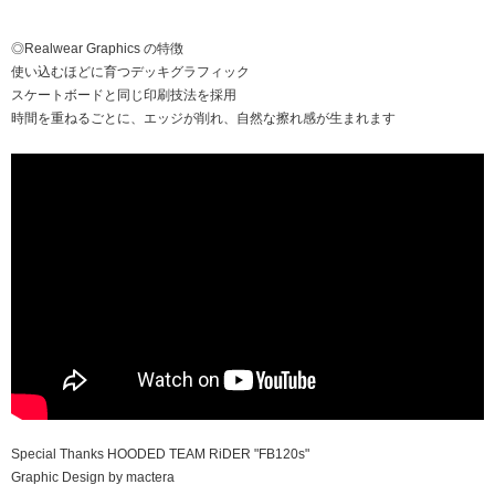
◎Realwear Graphics の特徴
使い込むほどに育つデッキグラフィック
スケートボードと同じ印刷技法を採用
時間を重ねるごとに、エッジが削れ、自然な擦れ感が生まれます
Special Thanks HOODED TEAM RiDER "FB120s"
Graphic Design by mactera