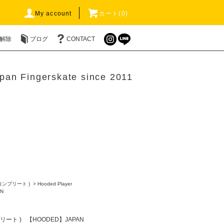
My account
カート(0)
解除
ブログ
CONTACT
pan Fingerskate since 2011
 コンプリート )
>
Hooded Player
N
プリート )
【HOODED】JAPAN