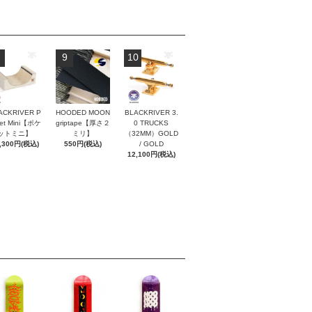
9
10
ACKRIVER P
HOODED MOON
BLACKRIVER 3.
ket Mini【ポケ
griptape【厚さ２
0 TRUCKS
ットミニ】
ミリ】
（32MM）GOLD
,300円(税込)
550円(税込)
/ GOLD
12,100円(税込)