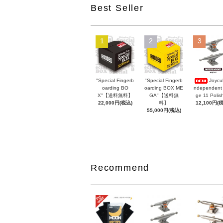
Best Seller
1
2
3
"Special Fingerb
"Special Fingerb
Joycul
oarding BO
oarding BOX ME
ndependent
X"【送料無料】
GA"【送料無
ge 11 Polis
22,000円(税込)
料】
12,100円(
55,000円(税込)
Recommend