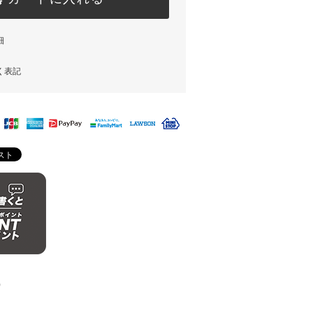
細
く表記
)