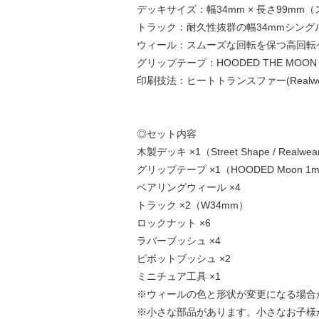
デッキサイズ：幅34mm × 長さ99mm
トラック：耐久性抜群の幅34mmシング
ウィール：スムーズな回転を保つ高回転
グリップテープ：HOODED THE MO
印刷技法：ヒートトランスファー(Realwe
◎セット内容
木製デッキ ×1（Street Shape / Realwear
グリップテープ ×1（HOODED Moon 1
ベアリングウィール ×4
トラック ×2（W34mm）
ロックナット ×6
ラバーブッシュ ×4
ピボットブッシュ ×2
ミニチュア工具 ×1
※ウィールの色と形状が変更になる場合
※小さな部品があります。小さなお子様