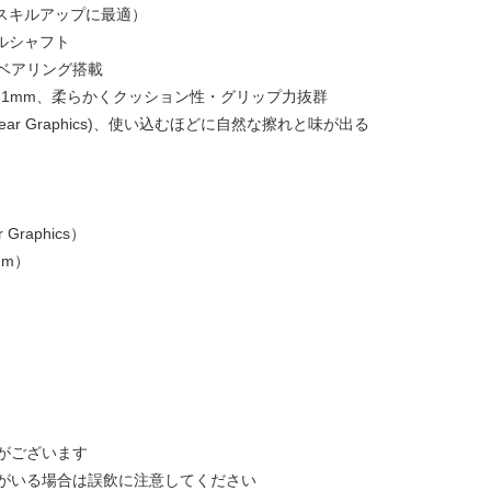
（スキルアップに最適）
ルシャフト
ベアリング搭載
ON 1mm、柔らかくクッション性・グリップ力抜群
ar Graphics)、使い込むほどに自然な擦れと味が出る
 Graphics）
mm）
がございます
がいる場合は誤飲に注意してください