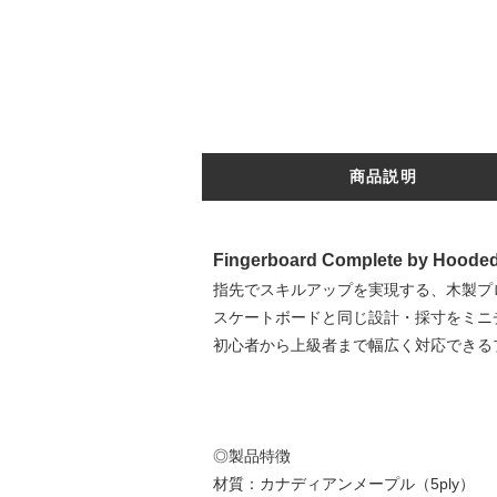
商品説明
Fingerboard Complete by Hooded 
指先でスキルアップを実現する、木製プ
スケートボードと同じ設計・採寸をミニ
初心者から上級者まで幅広く対応できる
◎製品特徴
材質：カナディアンメープル（5ply）