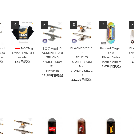
4
5
6
7
8
t x I
MOON gri
【ご予約品】BL
BLACKRIVER 3.
Hooded Fingerb
BL
 Sta
ptape -1MM- (Pr
ACKRIVER 3.0
0
oard
oc
hed
e-order)
TRUCKS
TRUCKS
Player Series
税込)
550円(税込)
X-WIDE（34M
X-WIDE（34M
"Hooded Aurora"
14
M）
M）
6,050円(税込)
RAWmon
SILVER / SILVE
12,100円(税込)
R
12,100円(税込)