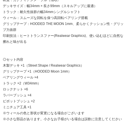
デッキサイズ：幅34mm × 長さ99mm（スキルアップに最適）
トラック：耐久性抜群の幅34mmシングルシャフト
ウィール：スムーズな回転を保つ高回転ベアリング搭載
グリップテープ：HOODED THE MOON 1mm、柔らかくクッション性・グリッ
プ力抜群
印刷技法：ヒートトランスファー(Realwear Graphics)、使い込むほどに自然な
擦れと味が出る
◎セット内容
木製デッキ ×1（Street Shape / Realwear Graphics）
グリップテープ ×1（HOODED Moon 1mm）
ベアリングウィール ×4
トラック ×2（W34mm）
ロックナット ×6
ラバーブッシュ ×4
ピボットブッシュ ×2
ミニチュア工具 ×1
※ウィールの色と形状が変更になる場合がございます
※小さな部品があります。小さなお子様がいる場合は誤飲に注意してください