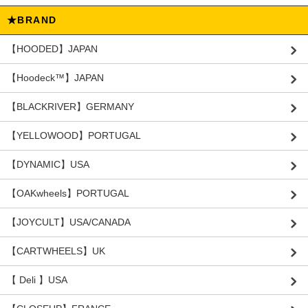
★BRAND
【HOODED】JAPAN
【Hoodeck™️】JAPAN
【BLACKRIVER】GERMANY
【YELLOWOOD】PORTUGAL
【DYNAMIC】USA
【OAKwheels】PORTUGAL
【JOYCULT】USA/CANADA
【CARTWHEELS】UK
【 Deli 】USA