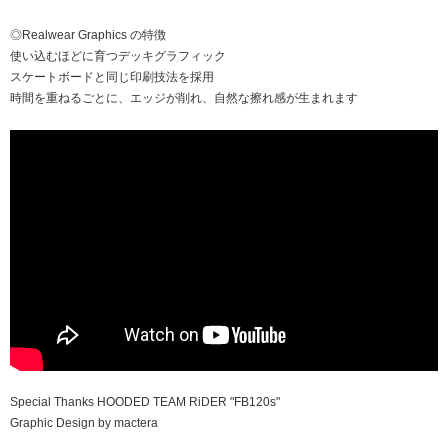
◎Realwear Graphics の特徴
使い込むほどに育つデッキグラフィック
スケートボードと同じ印刷技法を採用
時間を重ねるごとに、エッジが削れ、自然な擦れ感が生まれます
Special Thanks HOODED TEAM RiDER "FB120s"
Graphic Design by mactera