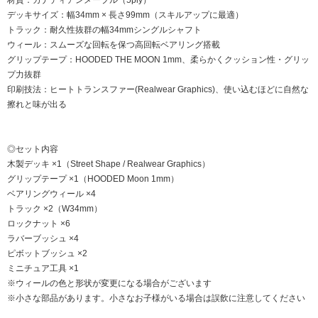
デッキサイズ：幅34mm × 長さ99mm（スキルアップに最適）
トラック：耐久性抜群の幅34mmシングルシャフト
ウィール：スムーズな回転を保つ高回転ベアリング搭載
グリップテープ：HOODED THE MOON 1mm、柔らかくクッション性・グリッ
プ力抜群
印刷技法：ヒートトランスファー(Realwear Graphics)、使い込むほどに自然な
擦れと味が出る
◎セット内容
木製デッキ ×1（Street Shape / Realwear Graphics）
グリップテープ ×1（HOODED Moon 1mm）
ベアリングウィール ×4
トラック ×2（W34mm）
ロックナット ×6
ラバーブッシュ ×4
ピボットブッシュ ×2
ミニチュア工具 ×1
※ウィールの色と形状が変更になる場合がございます
※小さな部品があります。小さなお子様がいる場合は誤飲に注意してください