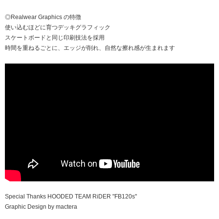
◎Realwear Graphics の特徴
使い込むほどに育つデッキグラフィック
スケートボードと同じ印刷技法を採用
時間を重ねるごとに、エッジが削れ、自然な擦れ感が生まれます
Special Thanks HOODED TEAM RiDER "FB120s"
Graphic Design by mactera