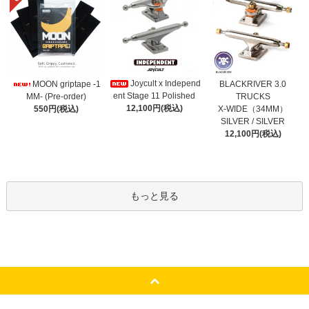
Joycult x Independ
MOON griptape -1
BLACKRIVER 3.0
ent Stage 11 Polished
MM- (Pre-order)
TRUCKS
12,100円(税込)
550円(税込)
X-WIDE（34MM）
SILVER / SILVER
12,100円(税込)
もっと見る