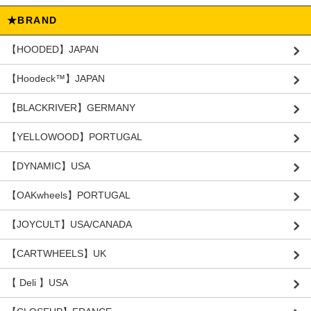
★BRAND
【HOODED】JAPAN
【Hoodeck™️】JAPAN
【BLACKRIVER】GERMANY
【YELLOWOOD】PORTUGAL
【DYNAMIC】USA
【OAKwheels】PORTUGAL
【JOYCULT】USA/CANADA
【CARTWHEELS】UK
【 Deli 】USA