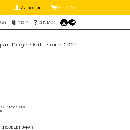
My account
カート(0)
解除
ブログ
CONTACT
pan Fingerskate since 2011
ツ )
>
SHOP ITEM
N
【HOODED】JAPAN