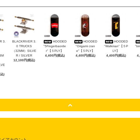
 3.
BLACKRIVER 3.
HOODED
HOODED
HOODED
0 TRUCKS
"5Fingerbaorde
"Origami cran
"Walkman"【５P
"bi
（32MM）SILVE
r"【５PLY】
e"【５PLY】
LY】
4M
R / SILVER
4,400円(税込)
4,400円(税込)
4,400円(税込)
4
12,100円(税込)
ILVE
税込)
マイアカウント