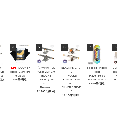
4
5
6
7
8
t x I
MOON gri
【ご予約品】BL
BLACKRIVER 3.
Hooded Fingerb
BL
 Sta
ptape -1MM- (Pr
ACKRIVER 3.0
0
oard
oc
hed
e-order)
TRUCKS
TRUCKS
Player Series
税込)
550円(税込)
X-WIDE（34M
X-WIDE（34M
"Hooded Aurora"
14
M）
M）
6,050円(税込)
RAWmon
SILVER / SILVE
12,100円(税込)
R
12,100円(税込)