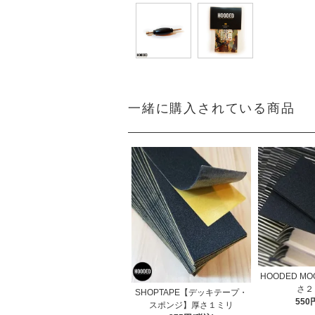
一緒に購入されている商品
HOODED MOO
さ２
SHOPTAPE【デッキテープ・
550
スポンジ】厚さ１ミリ