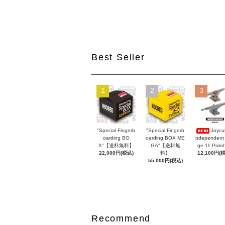
Best Seller
1
2
3
"Special Fingerb
"Special Fingerb
Joycul
oarding BO
oarding BOX ME
ndependent
X"【送料無料】
GA"【送料無
ge 11 Polis
22,000円(税込)
料】
12,100円(
55,000円(税込)
Recommend