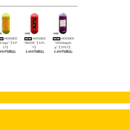
HOODED
HOODED
HOODED
rd logo"【５P
"MOON"【５PL
"HOOdrippin
LY】
Y】
g"【５PLY】
,400円(税込)
4,400円(税込)
4,400円(税込)