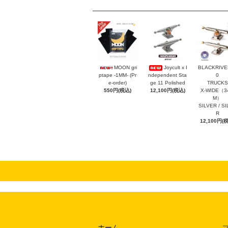
MOON gri
Joycult x I
BLACKRIVER
ptape -1MM- (Pr
ndependent Sta
0
e-order)
ge 11 Polished
TRUCKS
550円(税込)
12,100円(税込)
X-WIDE（3
M）
SILVER / S
R
12,100円(
ホーム