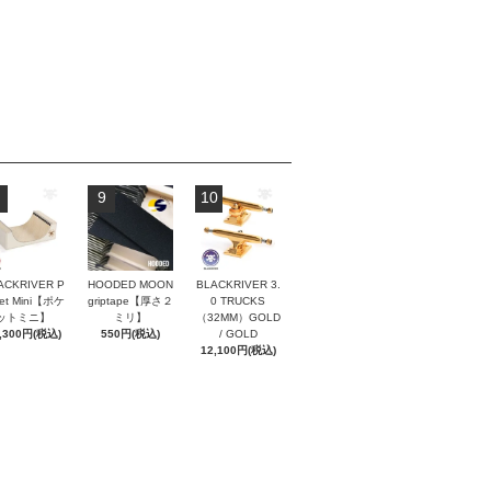
9
10
ACKRIVER P
HOODED MOON
BLACKRIVER 3.
ket Mini【ポケ
griptape【厚さ２
0 TRUCKS
ットミニ】
ミリ】
（32MM）GOLD
,300円(税込)
550円(税込)
/ GOLD
12,100円(税込)