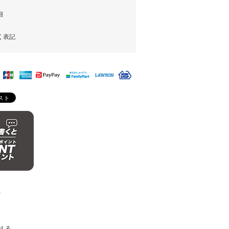
細
く表記
)
える