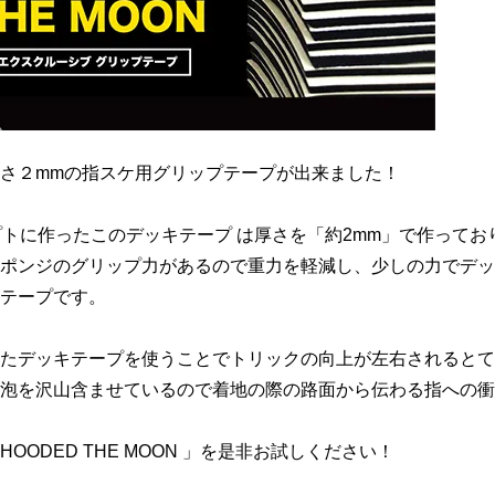
さ２mmの指スケ用グリップテープが出来ました！
プトに作ったこのデッキテープ は厚さを「約2mm」で作って
ポンジのグリップ力があるので重力を軽減し、少しの力でデッ
テープです。
たデッキテープを使うことでトリックの向上が左右されるとて
泡を沢山含ませているので着地の際の路面から伝わる指への衝
ODED THE MOON 」を是非お試しください！