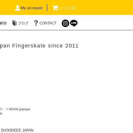
My account
カート(0)
解除
ブログ
CONTACT
pan Fingerskate since 2011
ープ）
>
MOON griptape
N
【HOODED】JAPAN