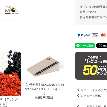
オプションの値段詳
返品について
特定商取引法に基づ
【ご予約品】BLACKRIVER Str
eet-Kicker【ストリートキッカ
レビューを見る(6件
ー】
レビューを投稿
4,950円(税込)
ING【 Oリング・
シュ】
この商品を友達に教