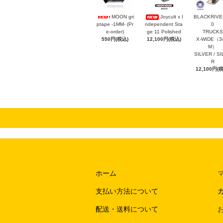
MOON gri
Joycult x I
BLACKRIVER
ptape -1MM- (Pr
ndependent Sta
0
e-order)
ge 11 Polished
TRUCKS
550円(税込)
12,100円(税込)
X-WIDE（3
M）
SILVER / S
R
12,100円(
ホーム
支払い方法について
配送・送料について