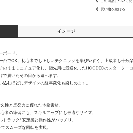
この商品について問
買い物を続ける
イメージ
ーボード。
一台でOK。初心者でも正しいテクニックを学びやすく、上級者も十分
そのままミニチュア化し、指先用に最適化したHOODEDのスターター
けで届いたその日から遊べます。
い込むほどにデザインの経年変化も楽しめます。
 耐久性と反発力に優れた本格素材。
m/ 初心者の練習にも、スキルアップにも最適なサイズ。
トラック/ 安定感と操作性がバッチリ。
かでスムーズな回転を実現。