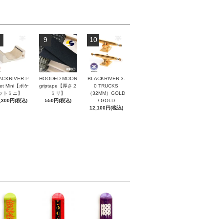
9
10
ACKRIVER P
HOODED MOON
BLACKRIVER 3.
ket Mini【ポケ
griptape【厚さ２
0 TRUCKS
ットミニ】
ミリ】
（32MM）GOLD
,300円(税込)
550円(税込)
/ GOLD
12,100円(税込)