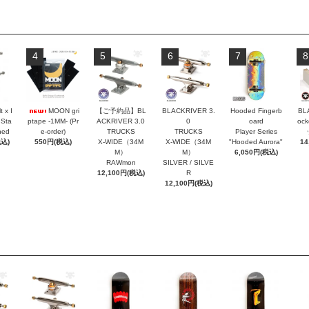
4
5
6
7
8
t x I
MOON gri
【ご予約品】BL
BLACKRIVER 3.
Hooded Fingerb
BL
 Sta
ptape -1MM- (Pr
ACKRIVER 3.0
0
oard
oc
hed
e-order)
TRUCKS
TRUCKS
Player Series
税込)
550円(税込)
X-WIDE（34M
X-WIDE（34M
"Hooded Aurora"
14
M）
M）
6,050円(税込)
RAWmon
SILVER / SILVE
12,100円(税込)
R
12,100円(税込)