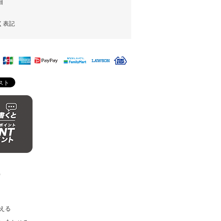
細
く表記
)
える