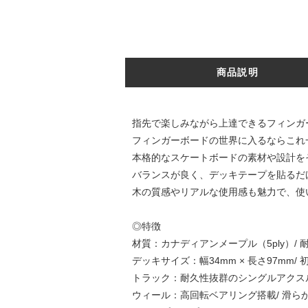
商品説明
指先で楽しみながら上達できるフィンガ
フィンガーボードの世界に入るならこれ
本格的なスケートボードの素材や設計を
バランスが良く、デッキテープを貼るだ
木の質感やリアルな使用感も魅力で、使
◎特徴
材質：カナディアンメープル（5ply）/
デッキサイズ：幅34mm × 長さ97m
トラック：耐久性抜群のシングルアクスル
ウィール：高回転ベアリング搭載/ 滑ら