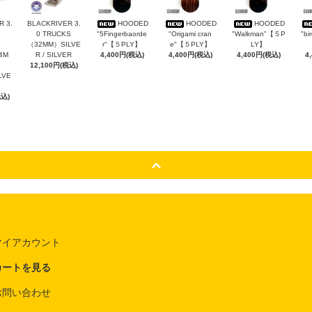
 3.
BLACKRIVER 3.
HOODED
HOODED
HOODED
0 TRUCKS
"5Fingerbaorde
"Origami cran
"Walkman"【５P
"bi
（32MM）SILVE
r"【５PLY】
e"【５PLY】
LY】
4M
R / SILVER
4,400円(税込)
4,400円(税込)
4,400円(税込)
4
12,100円(税込)
ILVE
税込)
マイアカウント
カートを見る
お問い合わせ