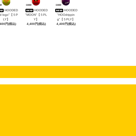
HOODED
HOODED
HOODED
rd logo"【５P
"MOON"【５PL
"HOOdrippin
LY】
Y】
g"【５PLY】
,400円(税込)
4,400円(税込)
4,400円(税込)