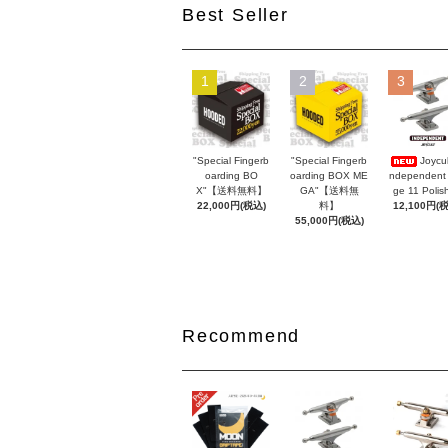
Best Seller
1
2
3
"Special Fingerb
"Special Fingerb
Joycul
oarding BO
oarding BOX ME
ndependent
X"【送料無料】
GA"【送料無
ge 11 Polis
22,000円(税込)
料】
12,100円(
55,000円(税込)
Recommend