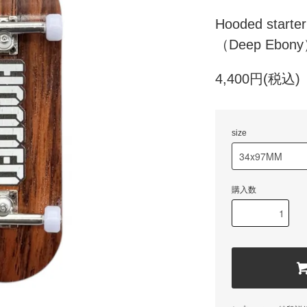
Hooded starter
（Deep Ebon
4,400円(税込)
size
購入数