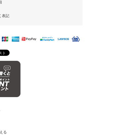
細
く表記
)
える