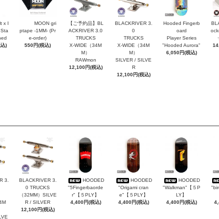
t x I
MOON gri
【ご予約品】BL
BLACKRIVER 3.
Hooded Fingerb
BL
 Sta
ptape -1MM- (Pr
ACKRIVER 3.0
0
oard
oc
hed
e-order)
TRUCKS
TRUCKS
Player Series
税込)
550円(税込)
X-WIDE（34M
X-WIDE（34M
"Hooded Aurora"
14
M）
M）
6,050円(税込)
RAWmon
SILVER / SILVE
12,100円(税込)
R
12,100円(税込)
 3.
BLACKRIVER 3.
HOODED
HOODED
HOODED
0 TRUCKS
"5Fingerbaorde
"Origami cran
"Walkman"【５P
"bi
（32MM）SILVE
r"【５PLY】
e"【５PLY】
LY】
4M
R / SILVER
4,400円(税込)
4,400円(税込)
4,400円(税込)
4
12,100円(税込)
ILVE