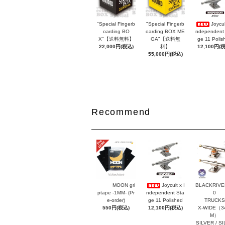
"Special Fingerb
"Special Fingerb
Joycul
oarding BO
oarding BOX ME
ndependent
X"【送料無料】
GA"【送料無
ge 11 Polis
22,000円(税込)
料】
12,100円(
55,000円(税込)
Recommend
MOON gri
Joycult x I
BLACKRIVER
ptape -1MM- (Pr
ndependent Sta
0
e-order)
ge 11 Polished
TRUCKS
550円(税込)
12,100円(税込)
X-WIDE（3
M）
SILVER / S