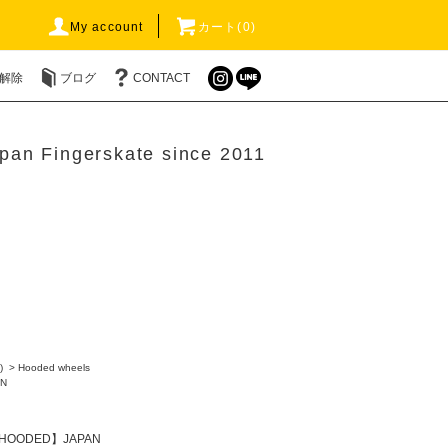
My account
カート(0)
解除
ブログ
CONTACT
pan Fingerskate since 2011
)
>
Hooded wheels
N
HOODED】JAPAN