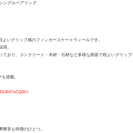
らもシングルベアリング
切にした程よいグリップ感のフィンガースケートウィールです。
採用。
っており、コンクリート・木材・石材など多様な路面で程よいグリップ
ングを搭載。
p/DUiDI7sCQ0C/
摩擦音も特徴のひとつ。