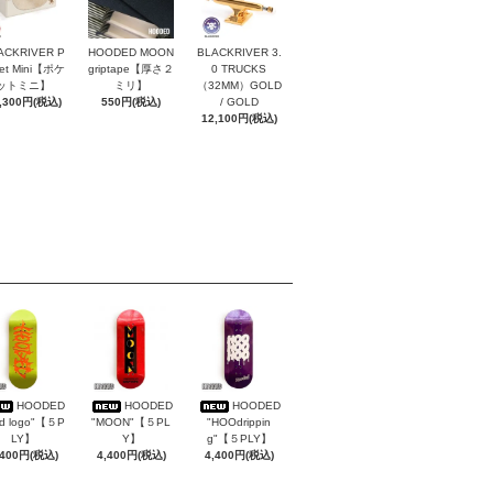
ACKRIVER P
HOODED MOON
BLACKRIVER 3.
ket Mini【ポケ
griptape【厚さ２
0 TRUCKS
ットミニ】
ミリ】
（32MM）GOLD
,300円(税込)
550円(税込)
/ GOLD
12,100円(税込)
HOODED
HOODED
HOODED
rd logo"【５P
"MOON"【５PL
"HOOdrippin
LY】
Y】
g"【５PLY】
,400円(税込)
4,400円(税込)
4,400円(税込)