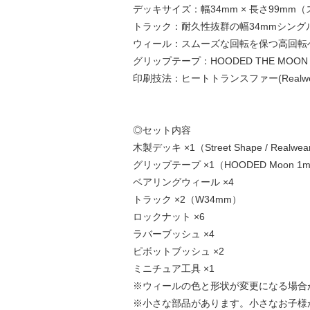
デッキサイズ：幅34mm × 長さ99mm
トラック：耐久性抜群の幅34mmシング
ウィール：スムーズな回転を保つ高回転
グリップテープ：HOODED THE MO
印刷技法：ヒートトランスファー(Realwe
◎セット内容
木製デッキ ×1（Street Shape / Realwear
グリップテープ ×1（HOODED Moon 1
ベアリングウィール ×4
トラック ×2（W34mm）
ロックナット ×6
ラバーブッシュ ×4
ピボットブッシュ ×2
ミニチュア工具 ×1
※ウィールの色と形状が変更になる場合
※小さな部品があります。小さなお子様