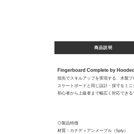
商品説明
Fingerboard Complete by Hooded 
指先でスキルアップを実現する、木製プ
スケートボードと同じ設計・採寸をミニ
初心者から上級者まで幅広く対応できる
◎製品特徴
材質：カナディアンメープル（5ply）