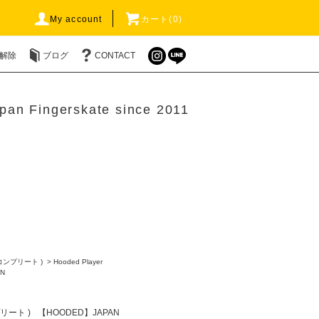
My account
カート(0)
解除
ブログ
CONTACT
pan Fingerskate since 2011
 コンプリート )
>
Hooded Player
N
プリート )
【HOODED】JAPAN