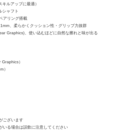
（スキルアップに最適）
ルシャフト
ベアリング搭載
ON 1mm、柔らかくクッション性・グリップ力抜群
ar Graphics)、使い込むほどに自然な擦れと味が出る
 Graphics）
mm）
がございます
がいる場合は誤飲に注意してください