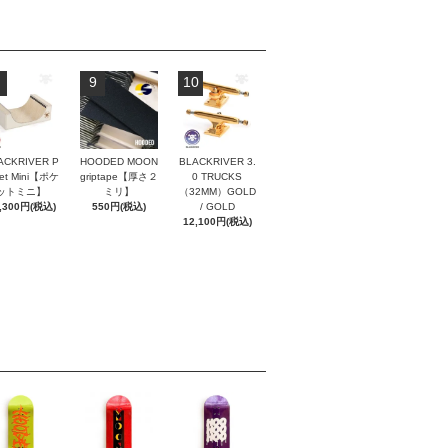
9
10
ACKRIVER P
HOODED MOON
BLACKRIVER 3.
ket Mini【ポケ
griptape【厚さ２
0 TRUCKS
ットミニ】
ミリ】
（32MM）GOLD
,300円(税込)
550円(税込)
/ GOLD
12,100円(税込)