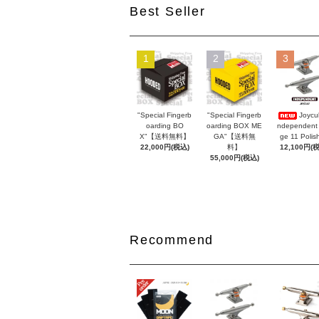
Best Seller
1
2
3
"Special Fingerb
"Special Fingerb
Joycul
oarding BO
oarding BOX ME
ndependent
X"【送料無料】
GA"【送料無
ge 11 Polis
22,000円(税込)
料】
12,100円(
55,000円(税込)
Recommend