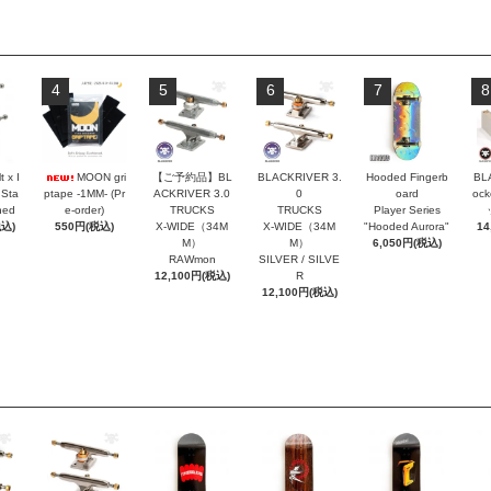
4
5
6
7
8
t x I
MOON gri
【ご予約品】BL
BLACKRIVER 3.
Hooded Fingerb
BL
 Sta
ptape -1MM- (Pr
ACKRIVER 3.0
0
oard
oc
hed
e-order)
TRUCKS
TRUCKS
Player Series
税込)
550円(税込)
X-WIDE（34M
X-WIDE（34M
"Hooded Aurora"
14
M）
M）
6,050円(税込)
RAWmon
SILVER / SILVE
12,100円(税込)
R
12,100円(税込)