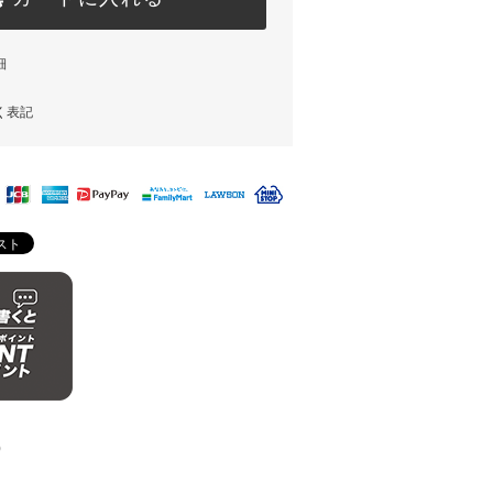
細
く表記
)