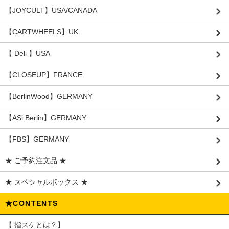
【JOYCULT】USA/CANADA
【CARTWHEELS】UK
【 Deli 】USA
【CLOSEUP】FRANCE
【BerlinWood】GERMANY
【ASi Berlin】GERMANY
【FBS】GERMANY
★ ご予約注文品 ★
★ スペシャルボックス ★
★CONTENTS
【 指スケとは？】