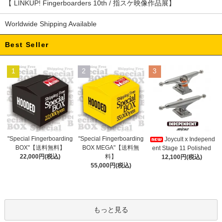
【 LINKUP! Fingerboarders 10th / 指スケ映像作品展】
Worldwide Shipping Available
Best Seller
1
2
3
"Special Fingerboarding
"Special Fingerboarding
Joycult x Independ
BOX MEGA"【送料無
BOX"【送料無料】
ent Stage 11 Polished
料】
22,000円(税込)
12,100円(税込)
55,000円(税込)
もっと見る