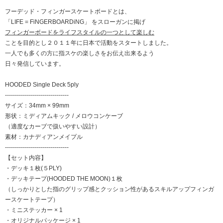
フーデッド・フィンガースケートボードとは、
「LIFE = FiNGERBOARDiNG」 をスローガンに掲げ
フィンガーボードをライフスタイルの一つとして楽しむ
ことを目的とし２０１１年に日本で活動をスタートしました。
一人でも多くの方に指スケの楽しさをお伝え出来るよう
日々発信しています。
HOODED Single Deck 5ply
--------------------------------
サイズ：34mm × 99mm
形状：ミディアムキック / メロウコンケーブ
（適度なカーブで扱いやすい設計）
素材：カナディアンメイプル
--------------------------------
【セット内容】
・デッキ１枚(５PLY)
・デッキテープ(HOODED THE MOON)１枚
（しっかりとした指のグリップ感とクッション性があるスキルアップフィンガ
ースケートテープ）
・ミニステッカー × 1
・オリジナルパッケージ × 1