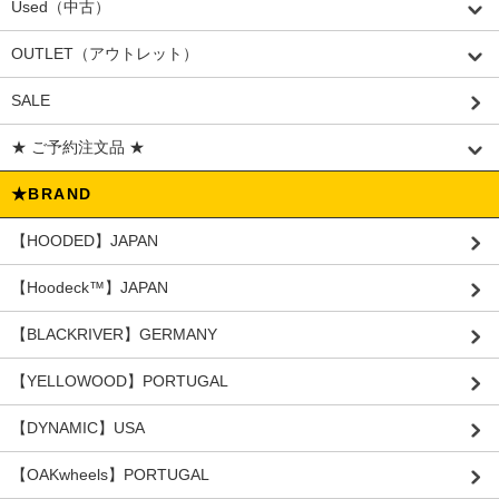
Used（中古）
OUTLET（アウトレット）
SALE
★ ご予約注文品 ★
★BRAND
【HOODED】JAPAN
【Hoodeck™️】JAPAN
【BLACKRIVER】GERMANY
【YELLOWOOD】PORTUGAL
【DYNAMIC】USA
【OAKwheels】PORTUGAL