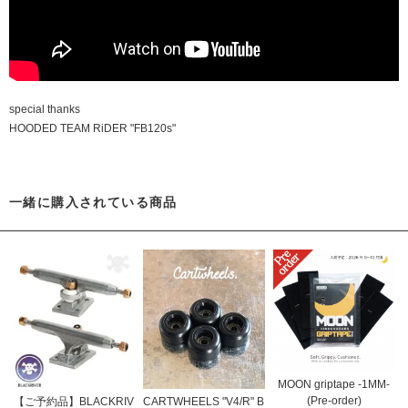
special thanks
HOODED TEAM RiDER "FB120s"
一緒に購入されている商品
MOON griptape -1MM-
(Pre-order)
【ご予約品】BLACKRIV
CARTWHEELS "V4/R" B