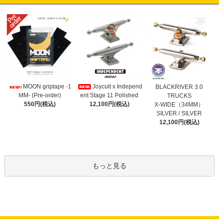
Joycult x Independ
MOON griptape -1
BLACKRIVER 3.0
ent Stage 11 Polished
MM- (Pre-order)
TRUCKS
12,100円(税込)
550円(税込)
X-WIDE（34MM）
SILVER / SILVER
12,100円(税込)
もっと見る