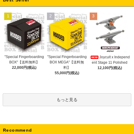
Best Seller
1
2
3
"Special Fingerboarding
"Special Fingerboarding
Joycult x Independ
BOX MEGA"【送料無
BOX"【送料無料】
ent Stage 11 Polished
料】
22,000円(税込)
12,100円(税込)
55,000円(税込)
もっと見る
Recommend