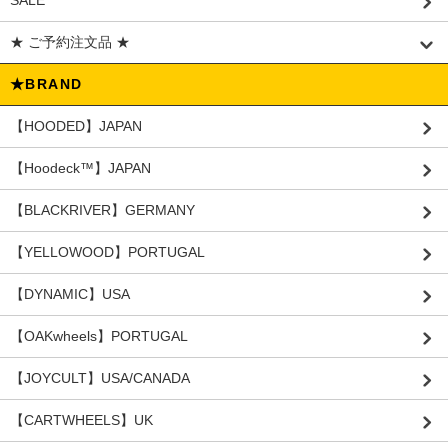
SALE
★ ご予約注文品 ★
★BRAND
【HOODED】JAPAN
【Hoodeck™️】JAPAN
【BLACKRIVER】GERMANY
【YELLOWOOD】PORTUGAL
【DYNAMIC】USA
【OAKwheels】PORTUGAL
【JOYCULT】USA/CANADA
【CARTWHEELS】UK