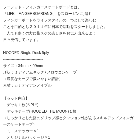
フーデッド・フィンガースケートボードとは、
「LIFE = FiNGERBOARDiNG」 をスローガンに掲げ
フィンガーボードをライフスタイルの一つとして楽しむ
ことを目的とし２０１１年に日本で活動をスタートしました。
一人でも多くの方に指スケの楽しさをお伝え出来るよう
日々発信しています。
HOODED Single Deck 5ply
--------------------------------
サイズ：34mm × 99mm
形状：ミディアムキック / メロウコンケーブ
（適度なカーブで扱いやすい設計）
素材：カナディアンメイプル
--------------------------------
【セット内容】
・デッキ１枚(５PLY)
・デッキテープ(HOODED THE MOON)１枚
（しっかりとした指のグリップ感とクッション性があるスキルアップフィンガ
ースケートテープ）
・ミニステッカー × 1
・オリジナルパッケージ × 1