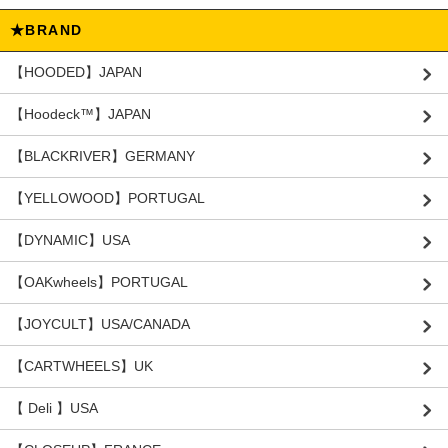
★BRAND
【HOODED】JAPAN
【Hoodeck™️】JAPAN
【BLACKRIVER】GERMANY
【YELLOWOOD】PORTUGAL
【DYNAMIC】USA
【OAKwheels】PORTUGAL
【JOYCULT】USA/CANADA
【CARTWHEELS】UK
【 Deli 】USA