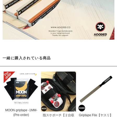
一緒に購入されている商品
MOON griptape -1MM-
(Pre-order)
指スケポーチ【２台収
Griptape File【ヤスリ】