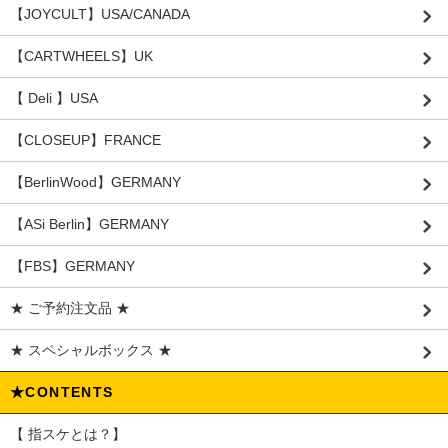
【JOYCULT】USA/CANADA
【CARTWHEELS】UK
【 Deli 】USA
【CLOSEUP】FRANCE
【BerlinWood】GERMANY
【ASi Berlin】GERMANY
【FBS】GERMANY
★ ご予約注文品 ★
★ スペシャルボックス ★
★CONTENTS
【 指スケとは？】