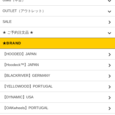
OUTLET（アウトレット）
SALE
★ ご予約注文品 ★
★BRAND
【HOODED】JAPAN
【Hoodeck™️】JAPAN
【BLACKRIVER】GERMANY
【YELLOWOOD】PORTUGAL
【DYNAMIC】USA
【OAKwheels】PORTUGAL