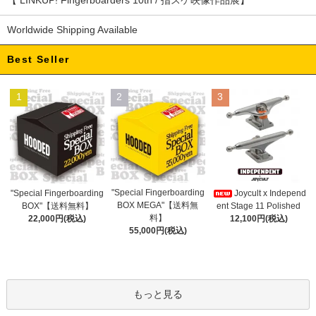
Worldwide Shipping Available
Best Seller
1
2
3
"Special Fingerboarding
"Special Fingerboarding
Joycult x Independ
BOX MEGA"【送料無
BOX"【送料無料】
ent Stage 11 Polished
料】
22,000円(税込)
12,100円(税込)
55,000円(税込)
もっと見る