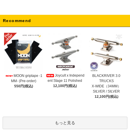
Recommend
Joycult x Independ
MOON griptape -1
BLACKRIVER 3.0
ent Stage 11 Polished
MM- (Pre-order)
TRUCKS
12,100円(税込)
550円(税込)
X-WIDE（34MM）
SILVER / SILVER
12,100円(税込)
もっと見る