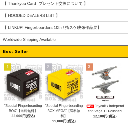
【 Thankyou Card -プレゼント交換について 】
【 HOODED DEALERS LIST 】
【 LINKUP! Fingerboarders 10th / 指スケ映像作品展】
Worldwide Shipping Available
Best Seller
1
2
3
"Special Fingerboarding
"Special Fingerboarding
Joycult x Independ
BOX MEGA"【送料無
BOX"【送料無料】
ent Stage 11 Polished
料】
22,000円(税込)
12,100円(税込)
55,000円(税込)