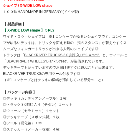
シェイプ / X-WIDE LOW shape
１００% HANDMADE IN GERMANY (ドイツ製)
【 製品詳細 】
【 X-WIDE LOW shape 】５PLY
ワイド・ロウ・シェイプは、※1 コンケーブがゆるいシェイプです。コンケー
ブがゆるいデッキは、トリックを変える時の「指のスタンス」が替えやすくス
ムーズなフィンガートリックが出来る人気のシェイプです◎
トラックは「
BLACKRIVER TRUCKS 3.0 刻印入り"３４mm"
」と、ウィールは
「
BLACKRIVER WHEELS"Blank Street"
」が装備されています。
デッキテープも貼っていますのでお届け後すぐに遊ぶことが出来ます。
BLACKRIVER TRUCKSの専用ツール付きです◎
（※1 コンケーブとはデッキの横幅が湾曲している部分のこと）
【 パッケージ内容 】
◎デッキ（カナディアンメープル）１枚
◎トラック 3.0刻印入り（チタン）１セット
◎ウィール（セラミック）１セット
◎デッキテープ（スポンジ製）１枚
◎ツール（硬化鋼）１本
◎ステッカー（メーカー各種）４枚