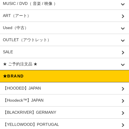
MUSIC / DVD（ 音楽 / 映像 ）
ART（アート）
Used（中古）
OUTLET（アウトレット）
SALE
★ ご予約注文品 ★
★BRAND
【HOODED】JAPAN
【Hoodeck™️】JAPAN
【BLACKRIVER】GERMANY
【YELLOWOOD】PORTUGAL