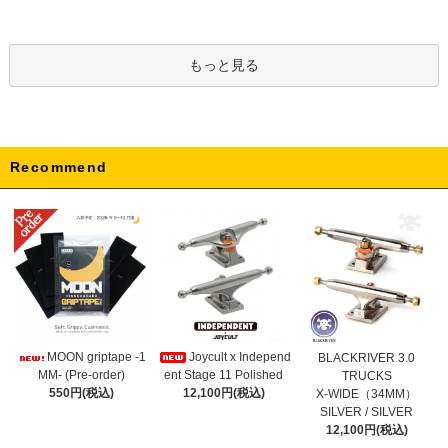
もっと見る
Recommend
Joycult x Independ
MOON griptape -1
BLACKRIVER 3.0
ent Stage 11 Polished
MM- (Pre-order)
TRUCKS
12,100円(税込)
550円(税込)
X-WIDE（34MM）
SILVER / SILVER
12,100円(税込)