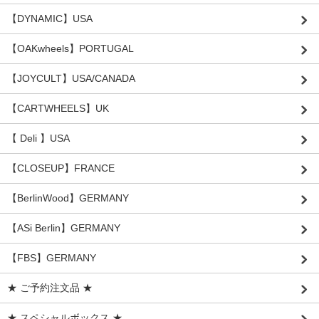
【DYNAMIC】USA
【OAKwheels】PORTUGAL
【JOYCULT】USA/CANADA
【CARTWHEELS】UK
【 Deli 】USA
【CLOSEUP】FRANCE
【BerlinWood】GERMANY
【ASi Berlin】GERMANY
【FBS】GERMANY
★ ご予約注文品 ★
★ スペシャルボックス ★