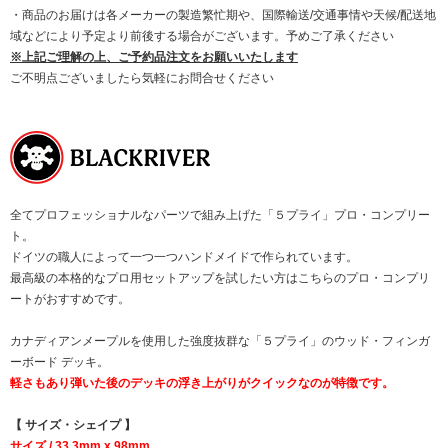
・商品のお届けは各メーカーの製造繁忙期や、国際輸送/交通事情や天候/配送地
域などにより予定より前後する場合がございます。予めご了承ください
※上記ご理解の上、ご予約品注文をお願いいたします
ご不明点ございましたら気軽にお問合せください
全てプロフェッショナルなパーツで組み上げた「５プライ」プロ・コンプリー
ト。
ドイツの職人によって一つ一つハンドメイドで作られています。
最高級の本格的なプロ用セットアップを試したい方はこちらのプロ・コンプリ
ートがおすすめです。
カナディアンメープルを使用した強度抜群な「５プライ」のウッド・フィンガ
ーボード デッキ。
軽さもあり弾いた後のデッキの浮き上がりがクイックなのが特徴です。
【 サイズ・シェイプ 】
サイズ / 33.3mm x 98mm