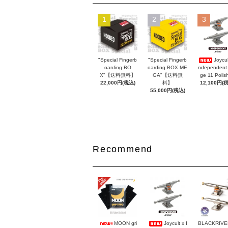
1
2
3
"Special Fingerb
"Special Fingerb
Joycul
oarding BO
oarding BOX ME
ndependent
X"【送料無料】
GA"【送料無
ge 11 Polis
22,000円(税込)
料】
12,100円(
55,000円(税込)
Recommend
MOON gri
Joycult x I
BLACKRIVER