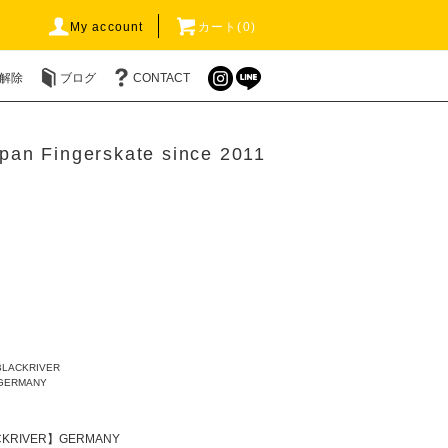
My account
カート(0)
解除
ブログ
CONTACT
pan Fingerskate since 2011
BLACKRIVER
GERMANY
CKRIVER】GERMANY