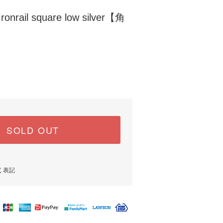
onrail square low silver【角
SOLD OUT
く表記