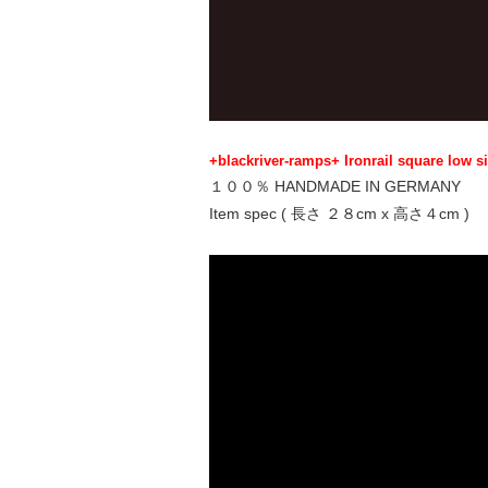
+blackriver-ramps+ Ironrail square low si
１００％ HANDMADE IN GERMANY
Item spec ( 長さ ２８cm x 高さ４cm )