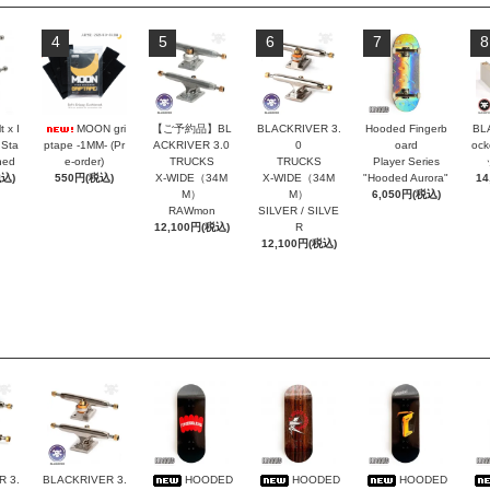
4
5
6
7
8
t x I
MOON gri
【ご予約品】BL
BLACKRIVER 3.
Hooded Fingerb
BL
 Sta
ptape -1MM- (Pr
ACKRIVER 3.0
0
oard
oc
hed
e-order)
TRUCKS
TRUCKS
Player Series
税込)
550円(税込)
X-WIDE（34M
X-WIDE（34M
"Hooded Aurora"
14
M）
M）
6,050円(税込)
RAWmon
SILVER / SILVE
12,100円(税込)
R
12,100円(税込)
 3.
BLACKRIVER 3.
HOODED
HOODED
HOODED