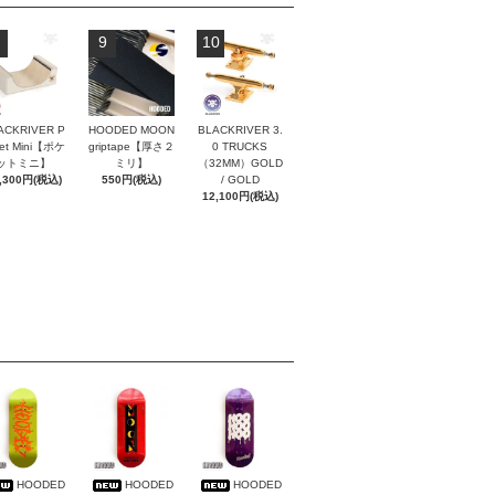
9
10
ACKRIVER P
HOODED MOON
BLACKRIVER 3.
ket Mini【ポケ
griptape【厚さ２
0 TRUCKS
ットミニ】
ミリ】
（32MM）GOLD
,300円(税込)
550円(税込)
/ GOLD
12,100円(税込)
HOODED
HOODED
HOODED