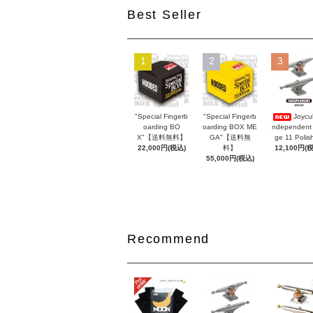
Best Seller
1
2
3
"Special Fingerb
"Special Fingerb
Joycul
oarding BO
oarding BOX ME
ndependent
X"【送料無料】
GA"【送料無
ge 11 Polis
22,000円(税込)
料】
12,100円(
55,000円(税込)
Recommend