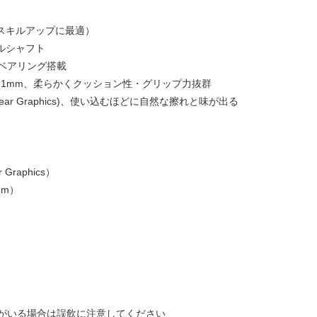
（スキルアップに最適）
ルシャフト
ベアリング搭載
ON 1mm、柔らかくクッション性・グリップ力抜群
ar Graphics)、使い込むほどに自然な擦れと味が出る
 Graphics）
mm）
がいる場合は誤飲に注意してください