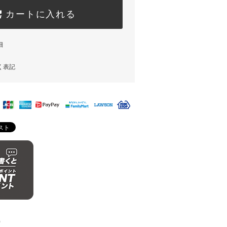
カートに入れる
細
く表記
)