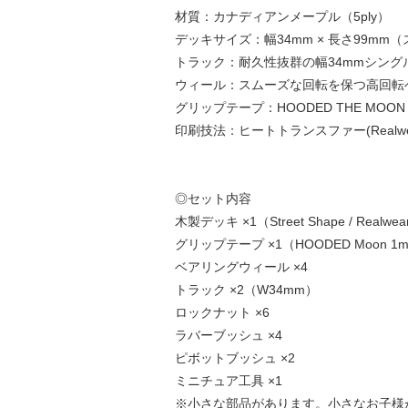
材質：カナディアンメープル（5ply）
デッキサイズ：幅34mm × 長さ99mm
トラック：耐久性抜群の幅34mmシング
ウィール：スムーズな回転を保つ高回転
グリップテープ：HOODED THE MO
印刷技法：ヒートトランスファー(Realwe
◎セット内容
木製デッキ ×1（Street Shape / Realwear
グリップテープ ×1（HOODED Moon 1
ベアリングウィール ×4
トラック ×2（W34mm）
ロックナット ×6
ラバーブッシュ ×4
ピボットブッシュ ×2
ミニチュア工具 ×1
※小さな部品があります。小さなお子様