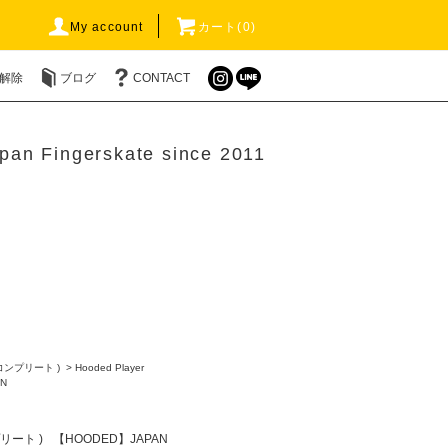
My account
カート(0)
解除
ブログ
CONTACT
pan Fingerskate since 2011
 コンプリート )
>
Hooded Player
N
プリート )
【HOODED】JAPAN