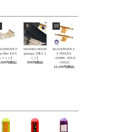
9
10
ACKRIVER P
HOODED MOON
BLACKRIVER 3.
ket Mini【ポケ
griptape【厚さ２
0 TRUCKS
ットミニ】
ミリ】
（32MM）GOLD
,300円(税込)
550円(税込)
/ GOLD
12,100円(税込)