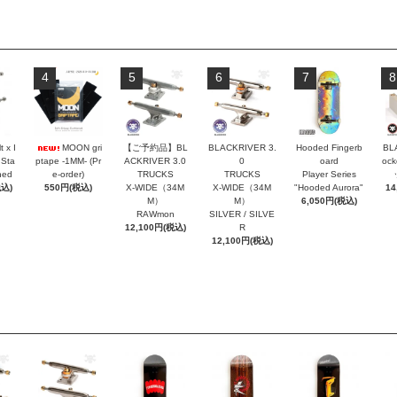
4
5
6
7
8
t x I
MOON gri
【ご予約品】BL
BLACKRIVER 3.
Hooded Fingerb
BL
 Sta
ptape -1MM- (Pr
ACKRIVER 3.0
0
oard
oc
hed
e-order)
TRUCKS
TRUCKS
Player Series
税込)
550円(税込)
X-WIDE（34M
X-WIDE（34M
"Hooded Aurora"
14
M）
M）
6,050円(税込)
RAWmon
SILVER / SILVE
12,100円(税込)
R
12,100円(税込)