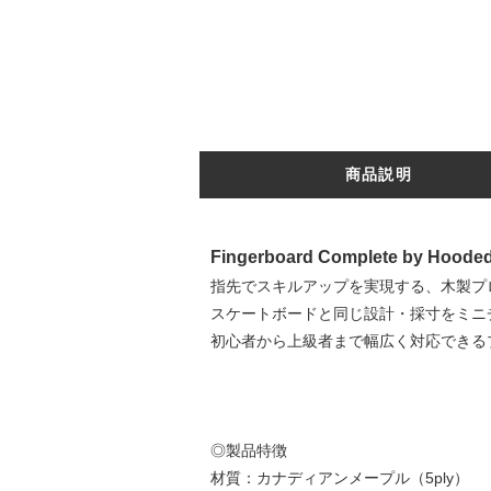
商品説明
Fingerboard Complete by Hooded 
指先でスキルアップを実現する、木製プ
スケートボードと同じ設計・採寸をミニ
初心者から上級者まで幅広く対応できる
◎製品特徴
材質：カナディアンメープル（5ply）