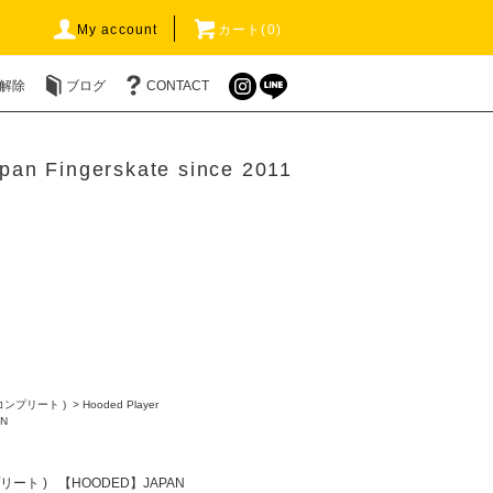
My account
カート(0)
解除
ブログ
CONTACT
pan Fingerskate since 2011
 コンプリート )
>
Hooded Player
N
プリート )
【HOODED】JAPAN