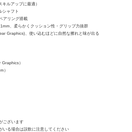
（スキルアップに最適）
ルシャフト
ベアリング搭載
ON 1mm、柔らかくクッション性・グリップ力抜群
ar Graphics)、使い込むほどに自然な擦れと味が出る
 Graphics）
mm）
がございます
がいる場合は誤飲に注意してください