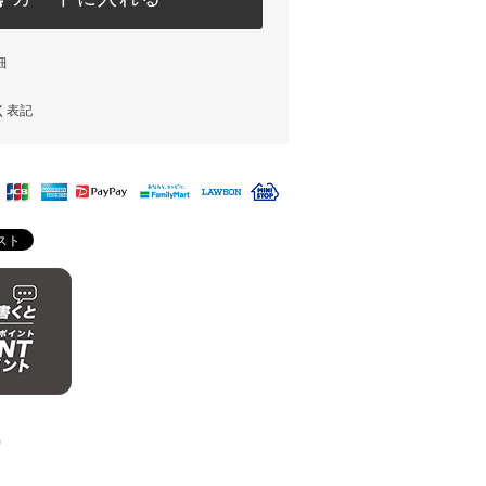
細
く表記
)