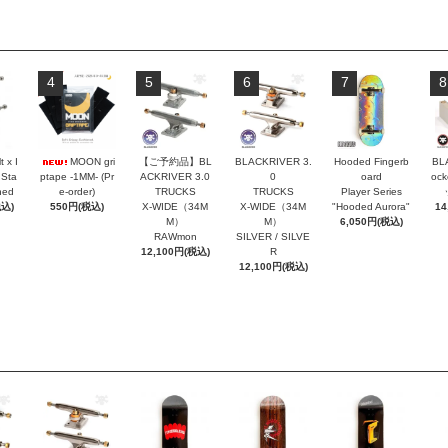
4
5
6
7
8
t x I
MOON gri
【ご予約品】BL
BLACKRIVER 3.
Hooded Fingerb
BL
 Sta
ptape -1MM- (Pr
ACKRIVER 3.0
0
oard
oc
hed
e-order)
TRUCKS
TRUCKS
Player Series
税込)
550円(税込)
X-WIDE（34M
X-WIDE（34M
"Hooded Aurora"
14
M）
M）
6,050円(税込)
RAWmon
SILVER / SILVE
12,100円(税込)
R
12,100円(税込)