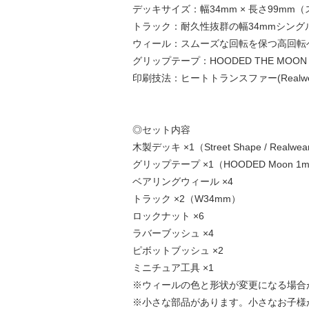
デッキサイズ：幅34mm × 長さ99mm
トラック：耐久性抜群の幅34mmシング
ウィール：スムーズな回転を保つ高回転
グリップテープ：HOODED THE MO
印刷技法：ヒートトランスファー(Realwe
◎セット内容
木製デッキ ×1（Street Shape / Realwear
グリップテープ ×1（HOODED Moon 1
ベアリングウィール ×4
トラック ×2（W34mm）
ロックナット ×6
ラバーブッシュ ×4
ピボットブッシュ ×2
ミニチュア工具 ×1
※ウィールの色と形状が変更になる場合
※小さな部品があります。小さなお子様