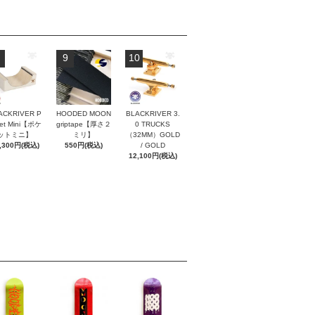
9
10
ACKRIVER P
HOODED MOON
BLACKRIVER 3.
ket Mini【ポケ
griptape【厚さ２
0 TRUCKS
ットミニ】
ミリ】
（32MM）GOLD
,300円(税込)
550円(税込)
/ GOLD
12,100円(税込)