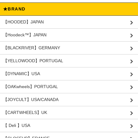
★BRAND
【HOODED】JAPAN
【Hoodeck™️】JAPAN
【BLACKRIVER】GERMANY
【YELLOWOOD】PORTUGAL
【DYNAMIC】USA
【OAKwheels】PORTUGAL
【JOYCULT】USA/CANADA
【CARTWHEELS】UK
【 Deli 】USA