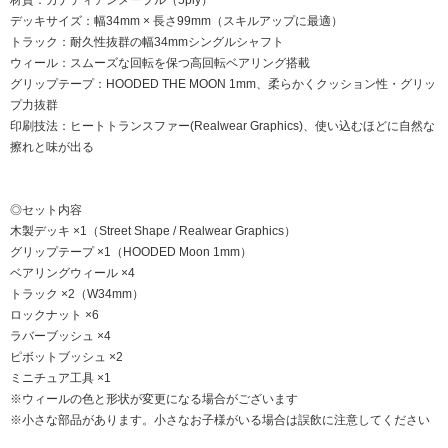
デッキサイズ：幅34mm × 長さ99mm（スキルアップに最適）
トラック：耐久性抜群の幅34mmシングルシャフト
ウィール：スムーズな回転を保つ高回転ベアリング搭載
グリップテープ：HOODED THE MOON 1mm、柔らかくクッション性・グリッ
プ力抜群
印刷技法：ヒートトランスファー(Realwear Graphics)、使い込むほどに自然な
擦れと味が出る
◎セット内容
木製デッキ ×1（Street Shape / Realwear Graphics）
グリップテープ ×1（HOODED Moon 1mm）
ベアリングウィール ×4
トラック ×2（W34mm）
ロックナット ×6
ラバーブッシュ ×4
ピボットブッシュ ×2
ミニチュア工具 ×1
※ウィールの色と形状が変更になる場合がございます
※小さな部品があります。小さなお子様がいる場合は誤飲に注意してください