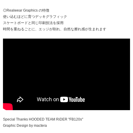
◎Realwear Graphics の特徴
使い込むほどに育つデッキグラフィック
スケートボードと同じ印刷技法を採用
時間を重ねるごとに、エッジが削れ、自然な擦れ感が生まれます
Special Thanks HOODED TEAM RiDER "FB120s"
Graphic Design by mactera