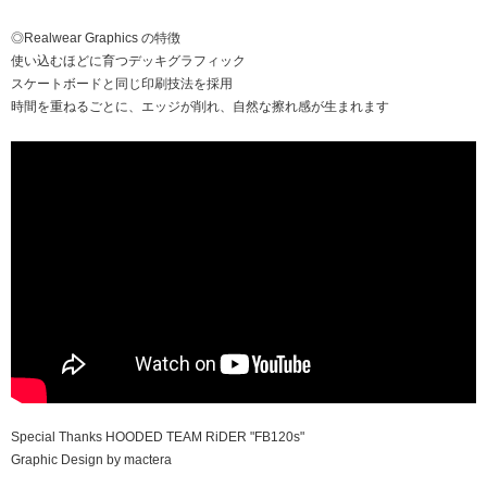
◎Realwear Graphics の特徴
使い込むほどに育つデッキグラフィック
スケートボードと同じ印刷技法を採用
時間を重ねるごとに、エッジが削れ、自然な擦れ感が生まれます
Special Thanks HOODED TEAM RiDER "FB120s"
Graphic Design by mactera