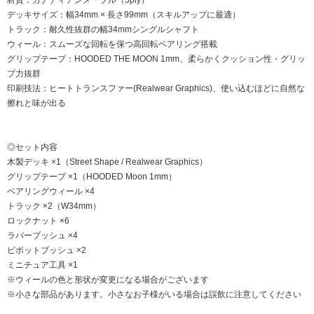
デッキサイズ：幅34mm × 長さ99mm（スキルアップに最適）
トラック：耐久性抜群の幅34mmシングルシャフト
ウィール：スムーズな回転を保つ高回転ベアリング搭載
グリップテープ：HOODED THE MOON 1mm、柔らかくクッション性・グリッ
プ力抜群
印刷技法：ヒートトランスファー(Realwear Graphics)、使い込むほどに自然な
擦れと味が出る
◎セット内容
木製デッキ ×1（Street Shape / Realwear Graphics）
グリップテープ ×1（HOODED Moon 1mm）
ベアリングウィール ×4
トラック ×2（W34mm）
ロックナット ×6
ラバーブッシュ ×4
ピボットブッシュ ×2
ミニチュア工具 ×1
※ウィールの色と形状が変更になる場合がございます
※小さな部品があります。小さなお子様がいる場合は誤飲に注意してください