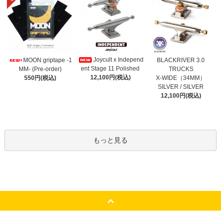
Joycult x Independ
MOON griptape -1
BLACKRIVER 3.0
ent Stage 11 Polished
MM- (Pre-order)
TRUCKS
12,100円(税込)
550円(税込)
X-WIDE（34MM）
SILVER / SILVER
12,100円(税込)
もっと見る