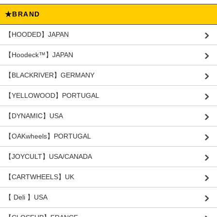
★BRAND
【HOODED】JAPAN
【Hoodeck™️】JAPAN
【BLACKRIVER】GERMANY
【YELLOWOOD】PORTUGAL
【DYNAMIC】USA
【OAKwheels】PORTUGAL
【JOYCULT】USA/CANADA
【CARTWHEELS】UK
【 Deli 】USA