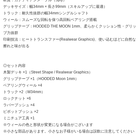
デッキサイズ：幅34mm × 長さ99mm（スキルアップに最適）
トラック：耐久性抜群の幅34mmシングルシャフト
ウィール：スムーズな回転を保つ高回転ベアリング搭載
グリップテープ：HOODED THE MOON 1mm、柔らかくクッション性・グリッ
プ力抜群
印刷技法：ヒートトランスファー(Realwear Graphics)、使い込むほどに自然な
擦れと味が出る
◎セット内容
木製デッキ ×1（Street Shape / Realwear Graphics）
グリップテープ ×1（HOODED Moon 1mm）
ベアリングウィール ×4
トラック ×2（W34mm）
ロックナット ×6
ラバーブッシュ ×4
ピボットブッシュ ×2
ミニチュア工具 ×1
※ウィールの色と形状が変更になる場合がございます
※小さな部品があります。小さなお子様がいる場合は誤飲に注意してください