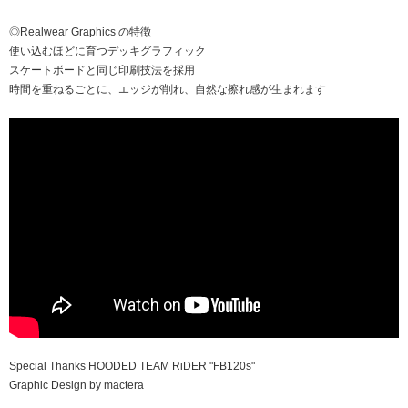
◎Realwear Graphics の特徴
使い込むほどに育つデッキグラフィック
スケートボードと同じ印刷技法を採用
時間を重ねるごとに、エッジが削れ、自然な擦れ感が生まれます
Special Thanks HOODED TEAM RiDER "FB120s"
Graphic Design by mactera