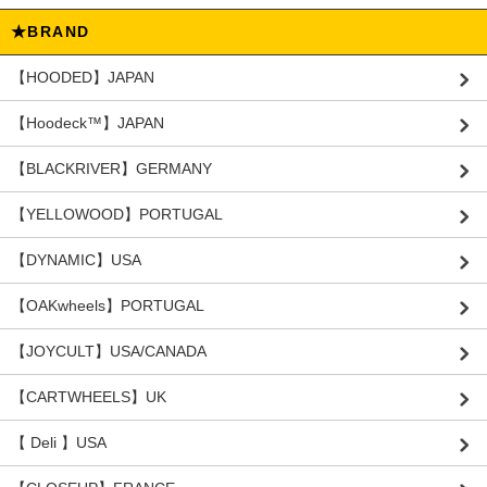
★BRAND
【HOODED】JAPAN
【Hoodeck™️】JAPAN
【BLACKRIVER】GERMANY
【YELLOWOOD】PORTUGAL
【DYNAMIC】USA
【OAKwheels】PORTUGAL
【JOYCULT】USA/CANADA
【CARTWHEELS】UK
【 Deli 】USA