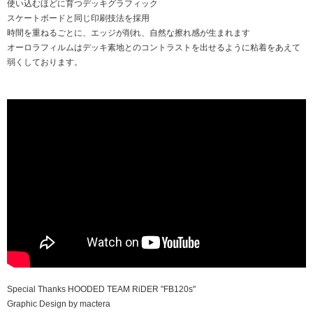
使い込むほどに育つデッキグラフィック
スケートボードと同じ印刷技法を採用
時間を重ねるごとに、エッジが削れ、自然な擦れ感が生まれます
オーロラフィルムはデッキ素地とのコントラストを出せるように粘着をあえて
弱くしております。
Special Thanks HOODED TEAM RiDER "FB120s"
Graphic Design by mactera