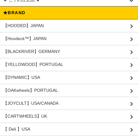
★BRAND
【HOODED】JAPAN
【Hoodeck™️】JAPAN
【BLACKRIVER】GERMANY
【YELLOWOOD】PORTUGAL
【DYNAMIC】USA
【OAKwheels】PORTUGAL
【JOYCULT】USA/CANADA
【CARTWHEELS】UK
【 Deli 】USA