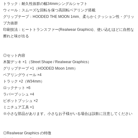
トラック：耐久性抜群の幅34mmシングルシャフト
ウィール：スムーズな回転を保つ高回転ベアリング搭載
グリップテープ：HOODED THE MOON 1mm、柔らかくクッション性・グリッ
プ力抜群
印刷技法：ヒートトランスファー(Realwear Graphics)、使い込むほどに自然な
擦れと味が出る
◎セット内容
木製デッキ ×1（Street Shape / Realwear Graphics）
グリップテープ ×1（HOODED Moon 1mm）
ベアリングウィール ×4
トラック ×2（W34mm）
ロックナット ×6
ラバーブッシュ ×4
ピボットブッシュ ×2
ミニチュア工具 ×1
※小さな部品があります。小さなお子様がいる場合は誤飲に注意してください
◎Realwear Graphics の特徴