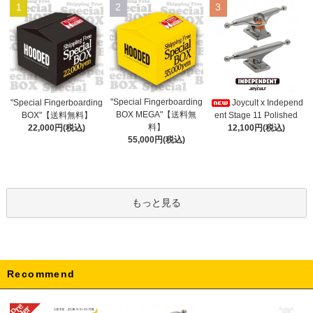
1
2
3
"Special Fingerboarding
"Special Fingerboarding
Joycult x Independ
BOX MEGA"【送料無
BOX"【送料無料】
ent Stage 11 Polished
料】
22,000円(税込)
12,100円(税込)
55,000円(税込)
もっと見る
Recommend