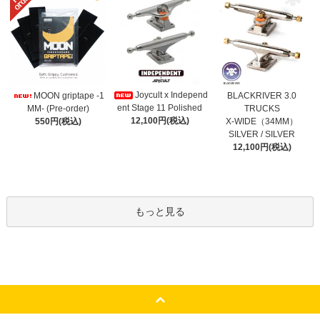
Joycult x Independ
MOON griptape -1
BLACKRIVER 3.0
ent Stage 11 Polished
MM- (Pre-order)
TRUCKS
12,100円(税込)
550円(税込)
X-WIDE（34MM）
SILVER / SILVER
12,100円(税込)
もっと見る