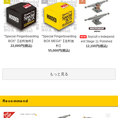
1
2
3
"Special Fingerboarding
"Special Fingerboarding
Joycult x Independ
BOX MEGA"【送料無
BOX"【送料無料】
ent Stage 11 Polished
料】
22,000円(税込)
12,100円(税込)
55,000円(税込)
もっと見る
Recommend