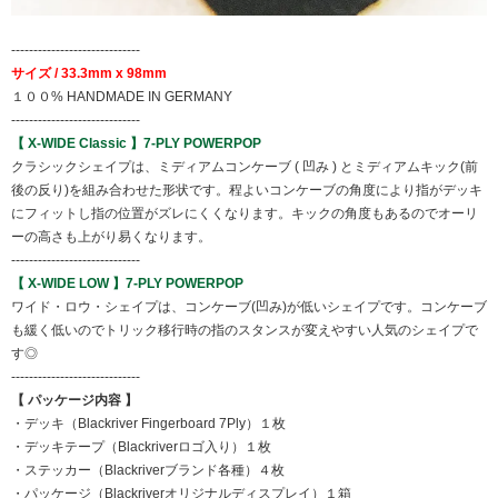
-----------------------------
サイズ / 33.3mm x 98mm
１００% HANDMADE IN GERMANY
-----------------------------
【 X-WIDE Classic 】7-PLY POWERPOP
クラシックシェイプは、ミディアムコンケーブ ( 凹み ) とミディアムキック(前
後の反り)を組み合わせた形状です。程よいコンケーブの角度により指がデッキ
にフィットし指の位置がズレにくくなります。キックの角度もあるのでオーリ
ーの高さも上がり易くなります。
-----------------------------
【 X-WIDE LOW 】7-PLY POWERPOP
ワイド・ロウ・シェイプは、コンケーブ(凹み)が低いシェイプです。コンケーブ
も緩く低いのでトリック移行時の指のスタンスが変えやすい人気のシェイプで
す◎
-----------------------------
【 パッケージ内容 】
・デッキ（Blackriver Fingerboard 7Ply）１枚
・デッキテープ（Blackriverロゴ入り）１枚
・ステッカー（Blackriverブランド各種）４枚
・パッケージ（Blackriverオリジナルディスプレイ）１箱