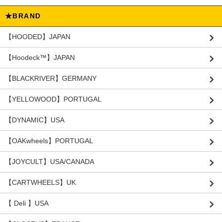
★BRAND
【HOODED】JAPAN
【Hoodeck™️】JAPAN
【BLACKRIVER】GERMANY
【YELLOWOOD】PORTUGAL
【DYNAMIC】USA
【OAKwheels】PORTUGAL
【JOYCULT】USA/CANADA
【CARTWHEELS】UK
【 Deli 】USA