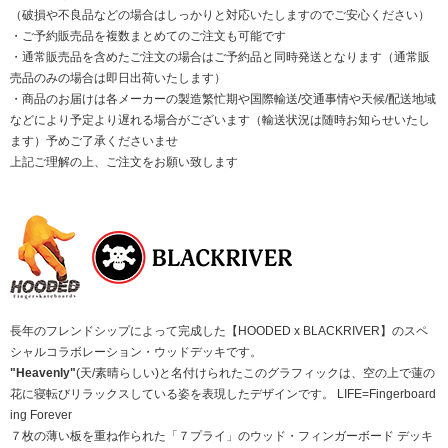
（破損や不良品などの場合はしっかりと対応いたしますのでご安心ください）
・ご予約販売品を複数まとめてのご注文も可能です
・通常販売品を含めたご注文の場合はご予約品と同時発送となります（通常販
売品のみの場合は即日出荷いたします）
・商品のお届けは各メーカーの製造繁忙期や国際輸送/交通事情や天候/配送地域
などにより予定より遅れる場合がございます（輸送状況は随時お知らせいたし
ます）予めご了承くださいませ
上記ご理解の上、ご注文をお願い致します
長年のフレンドシップによって完成した【HOODED x BLACKRIVER】のスペ
シャルコラボレーション・ウッドデッキです。
"Heavenly"
(天/素晴らしい)と名付けられたこのグラフィックは、空の上で蓮の
花に寝転びリラックスしている姿を表現したデザインです。 LIFE=Fingerboard
ing Forever
７枚の薄い板を重ね作られた「７プライ」のウッド・フィンガーボード デッキ