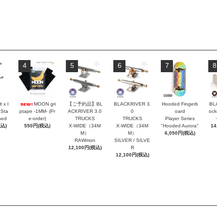
4
5
6
7
8
t x I
MOON gri
【ご予約品】BL
BLACKRIVER 3.
Hooded Fingerb
BL
 Sta
ptape -1MM- (Pr
ACKRIVER 3.0
0
oard
oc
hed
e-order)
TRUCKS
TRUCKS
Player Series
税込)
550円(税込)
X-WIDE（34M
X-WIDE（34M
"Hooded Aurora"
14
M）
M）
6,050円(税込)
RAWmon
SILVER / SILVE
12,100円(税込)
R
12,100円(税込)