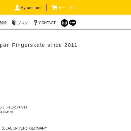
My account
カート(0)
解除
ブログ
CONTACT
pan Fingerskate since 2011
ツ )
>
BLACKRIVER
GERMANY
【BLACKRIVER】GERMANY