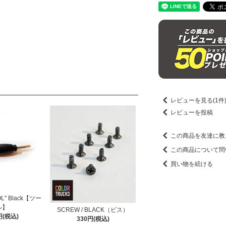
レビューを見る(1件
レビューを投稿
この商品を友達に教
この商品について問
買い物を続ける
OL" Black【ツー
ル】
SCREW / BLACK（ビス）
円(税込)
330円(税込)