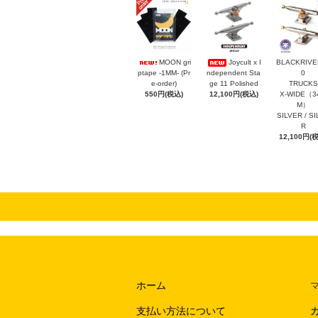
MOON gri
Joycult x I
BLACKRIVER
ptape -1MM- (Pr
ndependent Sta
0
e-order)
ge 11 Polished
TRUCKS
550円(税込)
12,100円(税込)
X-WIDE（3
M）
SILVER / S
R
12,100円(
ホーム
支払い方法について