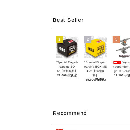
Best Seller
1
2
3
"Special Fingerb
"Special Fingerb
Joycul
oarding BO
oarding BOX ME
ndependent
X"【送料無料】
GA"【送料無
ge 11 Polis
22,000円(税込)
料】
12,100円(
55,000円(税込)
Recommend