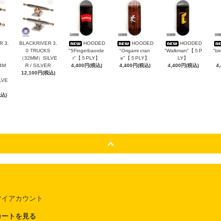
 3.
BLACKRIVER 3.
HOODED
HOODED
HOODED
0 TRUCKS
"5Fingerbaorde
"Origami cran
"Walkman"【５P
"bi
（32MM）SILVE
r"【５PLY】
e"【５PLY】
LY】
4M
R / SILVER
4,400円(税込)
4,400円(税込)
4,400円(税込)
4
12,100円(税込)
ILVE
税込)
マイアカウント
カートを見る