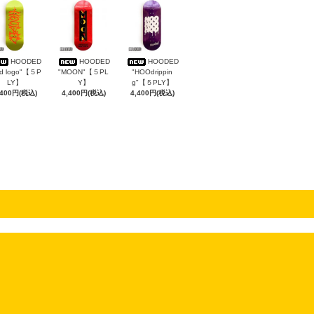
HOODED
HOODED
HOODED
rd logo"【５P
"MOON"【５PL
"HOOdrippin
LY】
Y】
g"【５PLY】
,400円(税込)
4,400円(税込)
4,400円(税込)