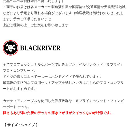
売品のみの場合は即日出荷いたします）
・商品のお届けは各メーカーの製造繁忙期や国際輸送/交通事情や天候/配送地域
などにより予定より遅れる場合がございます（輸送状況は随時お知らせいたし
ます）予めご了承くださいませ
上記ご理解の上、ご注文をお願い致します
全てプロフェッショナルなパーツで組み上げた、ベルリンウッド「５プライ」
プロ・コンプリート。
ドイツの職人によって一つ一つハンドメイドで作られています。
最高級の本格的なプロ用セットアップを試したい方はこちらのプロ・コンプリ
ートがおすすめです。
カナディアンメープルを使用した強度抜群な「５プライ」のウッド・フィンガ
ーボード デッキ。
軽さもあり弾いた後のデッキの浮き上がりがクイックなのが特徴です。
【 サイズ・シェイプ 】