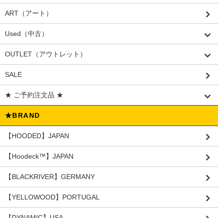
ART（アート）
Used（中古）
OUTLET（アウトレット）
SALE
★ ご予約注文品 ★
★BRAND
【HOODED】JAPAN
【Hoodeck™️】JAPAN
【BLACKRIVER】GERMANY
【YELLOWOOD】PORTUGAL
【DYNAMIC】USA