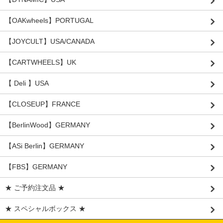
【OAKwheels】PORTUGAL
【JOYCULT】USA/CANADA
【CARTWHEELS】UK
【 Deli 】USA
【CLOSEUP】FRANCE
【BerlinWood】GERMANY
【ASi Berlin】GERMANY
【FBS】GERMANY
★ ご予約注文品 ★
★ スペシャルボックス ★