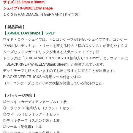
サイズ / 33.3mm x 98mm
シェイプ / X-WIDE LOW shape
１００% HANDMADE IN GERMANY (ドイツ製)
【 製品詳細 】
【 X-WIDE LOW shape 】５PLY
ワイド・ロウ・シェイプは、※1 コンケーブがゆるいシェイプです。コンケー
ブがゆるいデッキは、トリックを変える時の「指のスタンス」が替えやすくス
ムーズなフィンガートリックが出来る人気のシェイプです◎
トラックは「
BLACKRIVER TRUCKS 3.0 刻印入り"３４mm"
」と、ウィールは
「
BLACKRIVER WHEELS"Blank Street"
」が装備されています。
デッキテープも貼っていますのでお届け後すぐに遊ぶことが出来ます。
BLACKRIVER TRUCKSの専用ツール付きです◎
（※1 コンケーブとはデッキの横幅が湾曲している部分のこと）
【 パッケージ内容 】
◎デッキ（カナディアンメープル）１枚
◎トラック 3.0刻印入り（チタン）１セット
◎ウィール（セラミック）１セット
◎デッキテープ（スポンジ製）１枚
◎ツール（硬化鋼）１本
◎ステッカー（メーカー各種）４枚