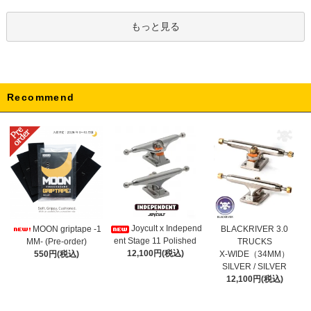
もっと見る
Recommend
Joycult x Independ
MOON griptape -1
BLACKRIVER 3.0
ent Stage 11 Polished
MM- (Pre-order)
TRUCKS
12,100円(税込)
550円(税込)
X-WIDE（34MM）
SILVER / SILVER
12,100円(税込)