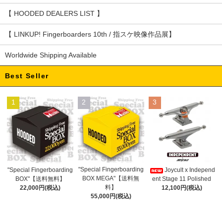
【 HOODED DEALERS LIST 】
【 LINKUP! Fingerboarders 10th / 指スケ映像作品展】
Worldwide Shipping Available
Best Seller
1
2
3
"Special Fingerboarding
"Special Fingerboarding
Joycult x Independ
BOX MEGA"【送料無
BOX"【送料無料】
ent Stage 11 Polished
料】
22,000円(税込)
12,100円(税込)
55,000円(税込)