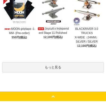
Joycult x Independ
MOON griptape -1
BLACKRIVER 3.0
ent Stage 11 Polished
MM- (Pre-order)
TRUCKS
12,100円(税込)
550円(税込)
X-WIDE（34MM）
SILVER / SILVER
12,100円(税込)
もっと見る