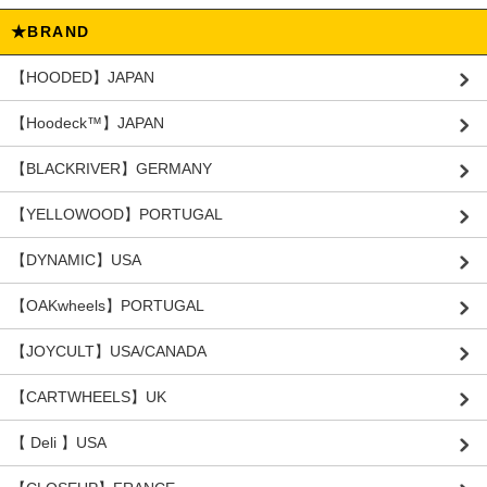
★BRAND
【HOODED】JAPAN
【Hoodeck™️】JAPAN
【BLACKRIVER】GERMANY
【YELLOWOOD】PORTUGAL
【DYNAMIC】USA
【OAKwheels】PORTUGAL
【JOYCULT】USA/CANADA
【CARTWHEELS】UK
【 Deli 】USA