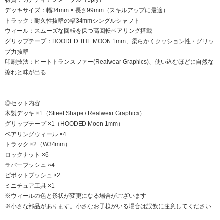
デッキサイズ：幅34mm × 長さ99mm（スキルアップに最適）
トラック：耐久性抜群の幅34mmシングルシャフト
ウィール：スムーズな回転を保つ高回転ベアリング搭載
グリップテープ：HOODED THE MOON 1mm、柔らかくクッション性・グリッ
プ力抜群
印刷技法：ヒートトランスファー(Realwear Graphics)、使い込むほどに自然な
擦れと味が出る
◎セット内容
木製デッキ ×1（Street Shape / Realwear Graphics）
グリップテープ ×1（HOODED Moon 1mm）
ベアリングウィール ×4
トラック ×2（W34mm）
ロックナット ×6
ラバーブッシュ ×4
ピボットブッシュ ×2
ミニチュア工具 ×1
※ウィールの色と形状が変更になる場合がございます
※小さな部品があります。小さなお子様がいる場合は誤飲に注意してください