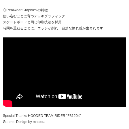
◎Realwear Graphics の特徴
使い込むほどに育つデッキグラフィック
スケートボードと同じ印刷技法を採用
時間を重ねるごとに、エッジが削れ、自然な擦れ感が生まれます
Special Thanks HOODED TEAM RiDER "FB120s"
Graphic Design by mactera