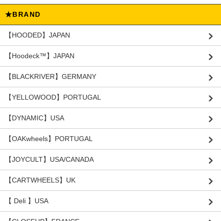
★BRAND
【HOODED】JAPAN
【Hoodeck™️】JAPAN
【BLACKRIVER】GERMANY
【YELLOWOOD】PORTUGAL
【DYNAMIC】USA
【OAKwheels】PORTUGAL
【JOYCULT】USA/CANADA
【CARTWHEELS】UK
【 Deli 】USA