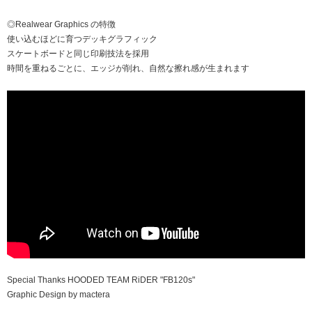
◎Realwear Graphics の特徴
使い込むほどに育つデッキグラフィック
スケートボードと同じ印刷技法を採用
時間を重ねるごとに、エッジが削れ、自然な擦れ感が生まれます
Special Thanks HOODED TEAM RiDER "FB120s"
Graphic Design by mactera