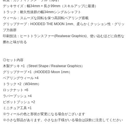
デッキサイズ：幅34mm × 長さ99mm（スキルアップに最適）
トラック：耐久性抜群の幅34mmシングルシャフト
ウィール：スムーズな回転を保つ高回転ベアリング搭載
グリップテープ：HOODED THE MOON 1mm、柔らかくクッション性・グリッ
プ力抜群
印刷技法：ヒートトランスファー(Realwear Graphics)、使い込むほどに自然な
擦れと味が出る
◎セット内容
木製デッキ ×1（Street Shape / Realwear Graphics）
グリップテープ ×1（HOODED Moon 1mm）
ベアリングウィール ×4
トラック ×2（W34mm）
ロックナット ×6
ラバーブッシュ ×4
ピボットブッシュ ×2
ミニチュア工具 ×1
※ウィールの色と形状が変更になる場合がございます
※小さな部品があります。小さなお子様がいる場合は誤飲に注意してください