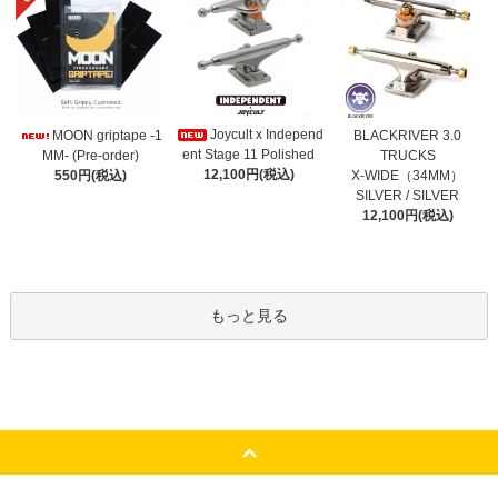
Joycult x Independ
MOON griptape -1
BLACKRIVER 3.0
ent Stage 11 Polished
MM- (Pre-order)
TRUCKS
12,100円(税込)
550円(税込)
X-WIDE（34MM）
SILVER / SILVER
12,100円(税込)
もっと見る