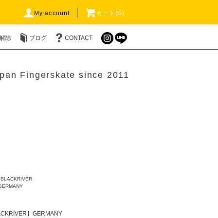
My account
カート(0)
解除
ブログ
CONTACT
pan Fingerskate since 2011
>
BLACKRIVER
GERMANY
ACKRIVER】GERMANY