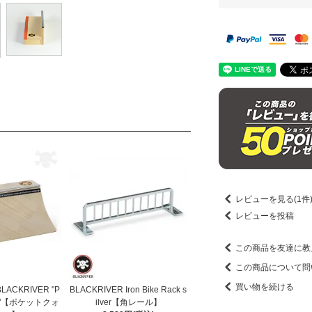
レビューを見る(1件
レビューを投稿
この商品を友達に教
この商品について問
買い物を続ける
CKRIVER "P
BLACKRIVER Iron Bike Rack s
rter"【ポケットクォ
ilver【角レール】