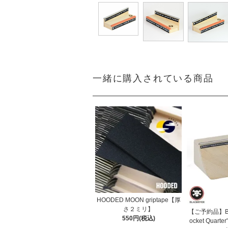
一緒に購入されている商品
HOODED MOON griptape【厚
さ２ミリ】
【ご予約品】BLA
550円(税込)
ocket Qua